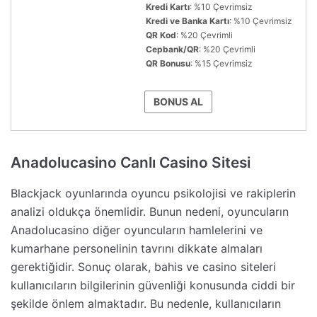
Kredi Kartı
: %10 Çevrimsiz
Kredi ve Banka Kartı
: %10 Çevrimsiz
QR Kod
: %20 Çevrimli
Cepbank/QR
: %20 Çevrimli
QR Bonusu
: %15 Çevrimsiz
BONUS AL
Anadolucasino Canlı Casino Sitesi
Blackjack oyunlarında oyuncu psikolojisi ve rakiplerin
analizi oldukça önemlidir. Bunun nedeni, oyuncuların
Anadolucasino diğer oyuncuların hamlelerini ve
kumarhane personelinin tavrını dikkate almaları
gerektiğidir. Sonuç olarak, bahis ve casino siteleri
kullanıcıların bilgilerinin güvenliği konusunda ciddi bir
şekilde önlem almaktadır. Bu nedenle, kullanıcıların