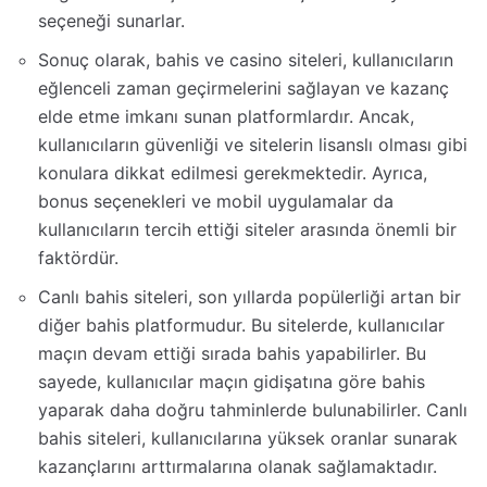
seçeneği sunarlar.
Sonuç olarak, bahis ve casino siteleri, kullanıcıların
eğlenceli zaman geçirmelerini sağlayan ve kazanç
elde etme imkanı sunan platformlardır. Ancak,
kullanıcıların güvenliği ve sitelerin lisanslı olması gibi
konulara dikkat edilmesi gerekmektedir. Ayrıca,
bonus seçenekleri ve mobil uygulamalar da
kullanıcıların tercih ettiği siteler arasında önemli bir
faktördür.
Canlı bahis siteleri, son yıllarda popülerliği artan bir
diğer bahis platformudur. Bu sitelerde, kullanıcılar
maçın devam ettiği sırada bahis yapabilirler. Bu
sayede, kullanıcılar maçın gidişatına göre bahis
yaparak daha doğru tahminlerde bulunabilirler. Canlı
bahis siteleri, kullanıcılarına yüksek oranlar sunarak
kazançlarını arttırmalarına olanak sağlamaktadır.