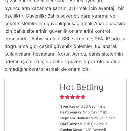
kazançlar ve özellikler sunar. Bonus oyunları,
oyuncuların kazanma şansını artırmak için avantajlı bir
özelliktir. Güvenlik: Bahis severler, para yatırma ve
çekme işlemlerinin güvenliğini sağlamak Anadolucasino
için bahis sitelerinin güvenlik önlemlerini kontrol
etmelidirler. Bahis siteleri, SSL şifreleme, 2FA, IP adresi
doğrulama gibi çeşitli güvenlik önlemleri kullanarak
kullanıcıların hesaplarını korur. Ayrıca, bahis sitelerinin
ödeme işlemleri için özel bir güvenlik protokolü olup
olmadığını kontrol etmek de önemlidir.
Hot Betting
Spor Kayıp
: %20 Çevrimsiz
Fastcoinpay
: %15 Çevrimsiz
Cepbank Bonusu
: %25 Çevrimsiz
CMTCüzdan
: %15 Çevrimsiz
Casino Kayıp
: %20 Çevrimli