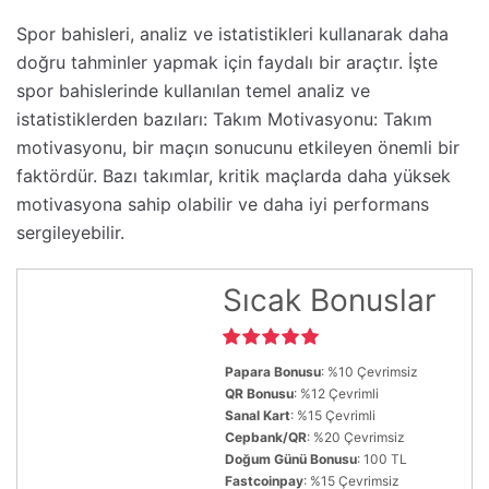
Spor bahisleri, analiz ve istatistikleri kullanarak daha
doğru tahminler yapmak için faydalı bir araçtır. İşte
spor bahislerinde kullanılan temel analiz ve
istatistiklerden bazıları: Takım Motivasyonu: Takım
motivasyonu, bir maçın sonucunu etkileyen önemli bir
faktördür. Bazı takımlar, kritik maçlarda daha yüksek
motivasyona sahip olabilir ve daha iyi performans
sergileyebilir.
Sıcak Bonuslar
Papara Bonusu
: %10 Çevrimsiz
QR Bonusu
: %12 Çevrimli
Sanal Kart
: %15 Çevrimli
Cepbank/QR
: %20 Çevrimsiz
Doğum Günü Bonusu
: 100 TL
Fastcoinpay
: %15 Çevrimsiz