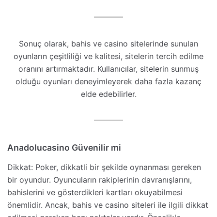
Sonuç olarak, bahis ve casino sitelerinde sunulan
oyunların çeşitliliği ve kalitesi, sitelerin tercih edilme
oranını artırmaktadır. Kullanıcılar, sitelerin sunmuş
olduğu oyunları deneyimleyerek daha fazla kazanç
elde edebilirler.
Anadolucasino Güvenilir mi
Dikkat: Poker, dikkatli bir şekilde oynanması gereken
bir oyundur. Oyuncuların rakiplerinin davranışlarını,
bahislerini ve gösterdikleri kartları okuyabilmesi
önemlidir. Ancak, bahis ve casino siteleri ile ilgili dikkat