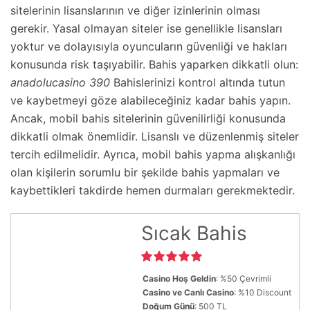
sitelerinin lisanslarının ve diğer izinlerinin olması
gerekir. Yasal olmayan siteler ise genellikle lisansları
yoktur ve dolayısıyla oyuncuların güvenliği ve hakları
konusunda risk taşıyabilir. Bahis yaparken dikkatli olun:
anadolucasino 390
Bahislerinizi kontrol altında tutun
ve kaybetmeyi göze alabileceğiniz kadar bahis yapın.
Ancak, mobil bahis sitelerinin güvenilirliği konusunda
dikkatli olmak önemlidir. Lisanslı ve düzenlenmiş siteler
tercih edilmelidir. Ayrıca, mobil bahis yapma alışkanlığı
olan kişilerin sorumlu bir şekilde bahis yapmaları ve
kaybettikleri takdirde hemen durmaları gerekmektedir.
Sıcak Bahis
Casino Hoş Geldin
: %50 Çevrimli
Casino ve Canlı Casino
: %10 Discount
Doğum Günü
: 500 TL