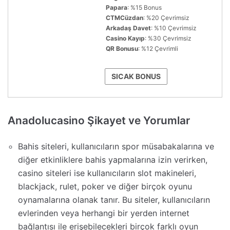
Papara
: %15 Bonus
CTMCüzdan
: %20 Çevrimsiz
Arkadaş Davet
: %10 Çevrimsiz
Casino Kayıp
: %30 Çevrimsiz
QR Bonusu
: %12 Çevrimli
SICAK BONUS
Anadolucasino Şikayet ve Yorumlar
Bahis siteleri, kullanıcıların spor müsabakalarına ve
diğer etkinliklere bahis yapmalarına izin verirken,
casino siteleri ise kullanıcıların slot makineleri,
blackjack, rulet, poker ve diğer birçok oyunu
oynamalarına olanak tanır. Bu siteler, kullanıcıların
evlerinden veya herhangi bir yerden internet
bağlantısı ile erişebilecekleri birçok farklı oyun