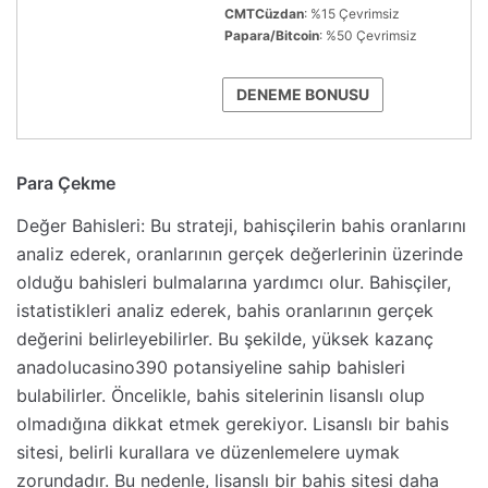
CMTCüzdan
: %15 Çevrimsiz
Papara/Bitcoin
: %50 Çevrimsiz
DENEME BONUSU
Para Çekme
Değer Bahisleri: Bu strateji, bahisçilerin bahis oranlarını
analiz ederek, oranlarının gerçek değerlerinin üzerinde
olduğu bahisleri bulmalarına yardımcı olur. Bahisçiler,
istatistikleri analiz ederek, bahis oranlarının gerçek
değerini belirleyebilirler. Bu şekilde, yüksek kazanç
anadolucasino390 potansiyeline sahip bahisleri
bulabilirler. Öncelikle, bahis sitelerinin lisanslı olup
olmadığına dikkat etmek gerekiyor. Lisanslı bir bahis
sitesi, belirli kurallara ve düzenlemelere uymak
zorundadır. Bu nedenle, lisanslı bir bahis sitesi daha