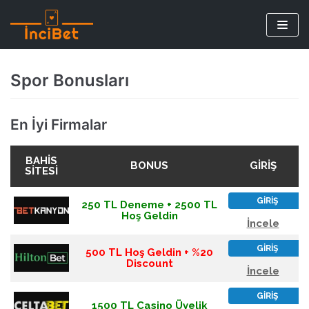
İçeriğe
geç
Spor Bonusları
En İyi Firmalar