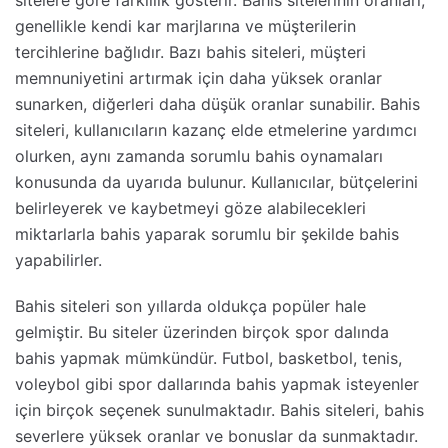
sitelere göre farklılık gösterir. Bahis sitelerinin oranları,
genellikle kendi kar marjlarına ve müşterilerin
tercihlerine bağlıdır. Bazı bahis siteleri, müşteri
memnuniyetini artırmak için daha yüksek oranlar
sunarken, diğerleri daha düşük oranlar sunabilir. Bahis
siteleri, kullanıcıların kazanç elde etmelerine yardımcı
olurken, aynı zamanda sorumlu bahis oynamaları
konusunda da uyarıda bulunur. Kullanıcılar, bütçelerini
belirleyerek ve kaybetmeyi göze alabilecekleri
miktarlarla bahis yaparak sorumlu bir şekilde bahis
yapabilirler.
Bahis siteleri son yıllarda oldukça popüler hale
gelmiştir. Bu siteler üzerinden birçok spor dalında
bahis yapmak mümkündür. Futbol, basketbol, tenis,
voleybol gibi spor dallarında bahis yapmak isteyenler
için birçok seçenek sunulmaktadır. Bahis siteleri, bahis
severlere yüksek oranlar ve bonuslar da sunmaktadır.