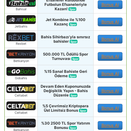
Futbolun Efsaneleriyle
Bonus Al
Kazan!
Bahisal
Spor
Jet Kombine ile %100
Bonus Al
Kazanç
Spor
Jetbahis
Bahis Sihirbazı’yla sınırsız
Bonus Al
bahisler
Spor
Rexbet
500.000 TL Ödüllü Spor
Bonus Al
Turnuvası
Spor
Betkanyon
%15 Sanal Bahiste Geri
Bonus Al
Ödeme
Spor
Gobahis
Devam Eden Kuponunuzda
Değişiklik Yapın - Bahis
Bonus Al
Düzenle
Celtabet
Spor
%5 Çevrimsiz Kriptopara
Bonus Al
Üst Limitsiz Bonus
Spor
Celtabet
%30 2500 TL Spor Yatırım
Bonus Al
Bonusu
Spor
Betkanyon