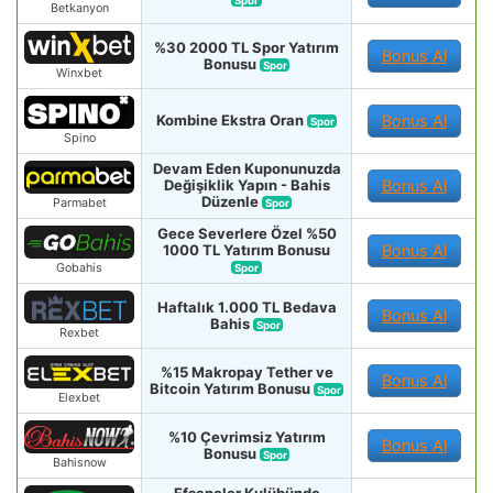
Spor
Betkanyon
%30 2000 TL Spor Yatırım
Bonus Al
Bonusu
Spor
Winxbet
Kombine Ekstra Oran
Bonus Al
Spor
Spino
Devam Eden Kuponunuzda
Değişiklik Yapın - Bahis
Bonus Al
Düzenle
Parmabet
Spor
Gece Severlere Özel %50
1000 TL Yatırım Bonusu
Bonus Al
Gobahis
Spor
Haftalık 1.000 TL Bedava
Bonus Al
Bahis
Spor
Rexbet
%15 Makropay Tether ve
Bonus Al
Bitcoin Yatırım Bonusu
Spor
Elexbet
%10 Çevrimsiz Yatırım
Bonus Al
Bonusu
Spor
Bahisnow
Efsaneler Kulübünde