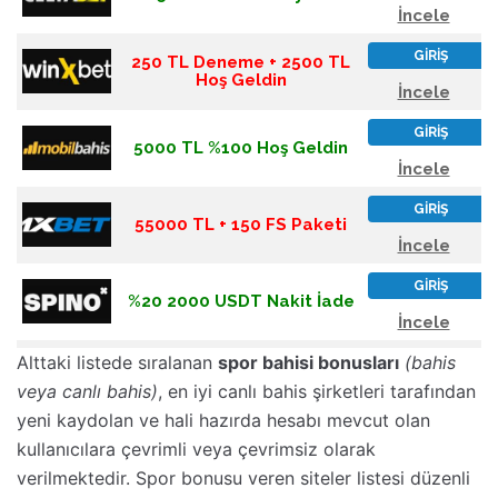
Alttaki listede sıralanan
spor bahisi bonusları
(bahis
veya canlı bahis)
, en iyi canlı bahis şirketleri tarafından
yeni kaydolan ve hali hazırda hesabı mevcut olan
kullanıcılara çevrimli veya çevrimsiz olarak
verilmektedir. Spor bonusu veren siteler listesi düzenli