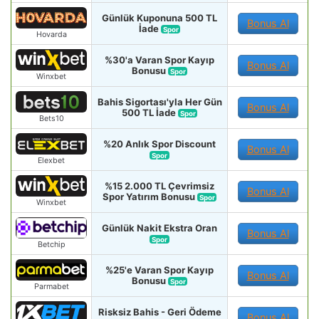
Günlük Kuponuna 500 TL
Bonus Al
İade
Spor
Hovarda
%30'a Varan Spor Kayıp
Bonus Al
Bonusu
Spor
Winxbet
Bahis Sigortası'yla Her Gün
Bonus Al
500 TL İade
Spor
Bets10
%20 Anlık Spor Discount
Bonus Al
Spor
Elexbet
%15 2.000 TL Çevrimsiz
Bonus Al
Spor Yatırım Bonusu
Spor
Winxbet
Günlük Nakit Ekstra Oran
Bonus Al
Spor
Betchip
%25'e Varan Spor Kayıp
Bonus Al
Bonusu
Spor
Parmabet
Risksiz Bahis - Geri Ödeme
Bonus Al