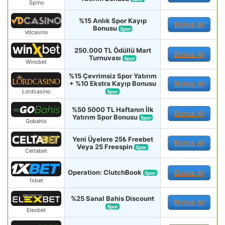
Spino
%15 Anlık Spor Kayıp
Bonus Al
Bonusu
Spor
Vdcasino
250.000 TL Ödüllü Mart
Bonus Al
Turnuvası
Spor
Winxbet
%15 Çevrimsiz Spor Yatırım
+ %10 Ekstra Kayıp Bonusu
Bonus Al
Lordcasino
Spor
%50 5000 TL Haftanın İlk
Bonus Al
Yatırım Spor Bonusu
Spor
Gobahis
Yeni Üyelere 25₺ Freebet
Bonus Al
Veya 25 Freespin
Spor
Celtabet
Operation: ClutchBook
Bonus Al
Spor
1xbet
%25 Sanal Bahis Discount
Bonus Al
Spor
Elexbet