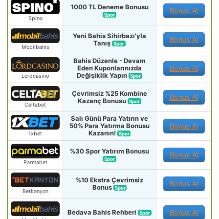
1000 TL Deneme Bonusu
Bonus Al
Spor
Spino
Yeni Bahis Sihirbazı'yla
Bonus Al
Tanış
Spor
Mobilbahis
Bahis Düzenle - Devam
Eden Kuponlarınızda
Bonus Al
Değişiklik Yapın
Lordcasino
Spor
Çevrimsiz %25 Kombine
Bonus Al
Kazanç Bonusu
Spor
Celtabet
Salı Günü Para Yatırın ve
50% Para Yatırma Bonusu
Bonus Al
Kazanın!
1xbet
Spor
%30 Spor Yatırım Bonusu
Bonus Al
Spor
Parmabet
%10 Ekstra Çevrimsiz
Bonus Al
Bonus
Spor
Betkanyon
Bedava Bahis Rehberi
Bonus Al
Spor