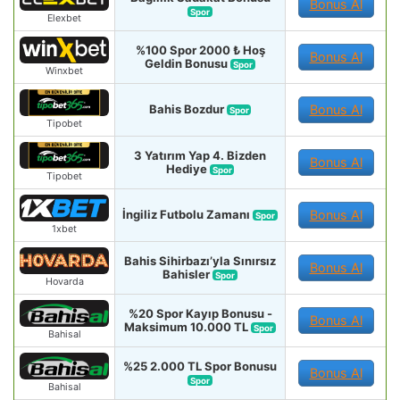
Bonus Al
Spor
Elexbet
%100 Spor 2000 ₺ Hoş
Bonus Al
Geldin Bonusu
Spor
Winxbet
Bahis Bozdur
Bonus Al
Spor
Tipobet
3 Yatırım Yap 4. Bizden
Bonus Al
Hediye
Spor
Tipobet
İngiliz Futbolu Zamanı
Bonus Al
Spor
1xbet
Bahis Sihirbazı’yla Sınırsız
Bonus Al
Bahisler
Spor
Hovarda
%20 Spor Kayıp Bonusu -
Bonus Al
Maksimum 10.000 TL
Spor
Bahisal
%25 2.000 TL Spor Bonusu
Bonus Al
Spor
Bahisal