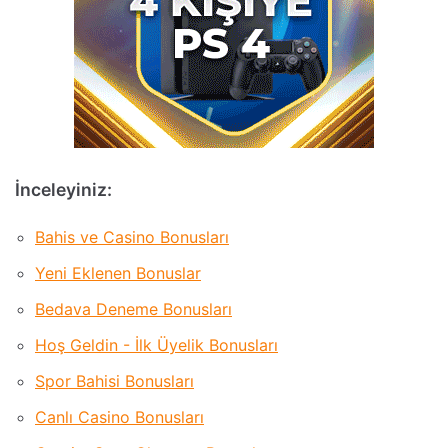
İnceleyiniz:
Bahis ve Casino Bonusları
Yeni Eklenen Bonuslar
Bedava Deneme Bonusları
Hoş Geldin - İlk Üyelik Bonusları
Spor Bahisi Bonusları
Canlı Casino Bonusları