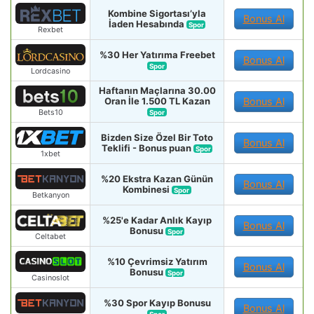
Kombine Sigortası’yla
Bonus Al
İaden Hesabında
Spor
Rexbet
%30 Her Yatırıma Freebet
Bonus Al
Spor
Lordcasino
Haftanın Maçlarına 30.00
Oran İle 1.500 TL Kazan
Bonus Al
Bets10
Spor
Bizden Size Özel Bir Toto
Bonus Al
Teklifi - Bonus puan
Spor
1xbet
%20 Ekstra Kazan Günün
Bonus Al
Kombinesi
Spor
Betkanyon
%25'e Kadar Anlık Kayıp
Bonus Al
Bonusu
Spor
Celtabet
%10 Çevrimsiz Yatırım
Bonus Al
Bonusu
Spor
Casinoslot
%30 Spor Kayıp Bonusu
Bonus Al