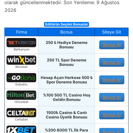
olarak güncellenmektedir.
Son Yenileme: 9 Ağustos
2026
Editörün Seçimi Bonuslar
Firma
Bonus
Siteye Git
250 ₺ Hediye Deneme
Bonus Al
Bonusu
Betkanyon
250 TL Spor Deneme
Bonus Al
Bonusu
Winxbet
Hesap Açan Herkese 500 ₺
Bonus Al
Spor Deneme Bonusu
Gobahis
%100 500 TL Casino Hoş
Bonus Al
Geldin Bonusu
Hiltonbet
1500₺ Casino & Canlı
Bonus Al
Casino Üyelik Bonusu
Celtabet
%200 8000 TL İlk Para
Bonus Al