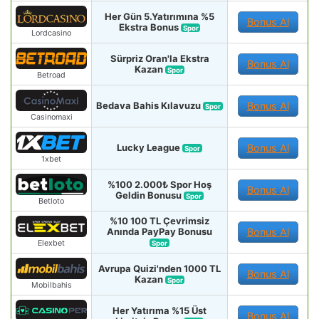
Her Gün 5.Yatırımına %5
Bonus Al
Ekstra Bonus
Spor
Lordcasino
Sürpriz Oran'la Ekstra
Bonus Al
Kazan
Spor
Betroad
Bedava Bahis Kılavuzu
Bonus Al
Spor
Casinomaxi
Lucky League
Bonus Al
Spor
1xbet
%100 2.000₺ Spor Hoş
Bonus Al
Geldin Bonusu
Spor
Betloto
%10 100 TL Çevrimsiz
Anında PayPay Bonusu
Bonus Al
Elexbet
Spor
Avrupa Quizi'nden 1000 TL
Bonus Al
Kazan
Spor
Mobilbahis
Her Yatırıma %15 Üst
Bonus Al