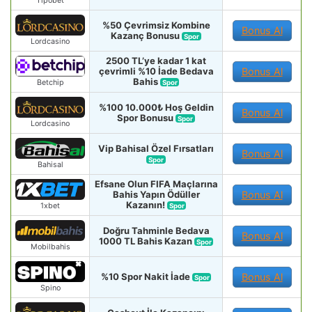
Tipobet
%50 Çevrimsiz Kombine
Bonus Al
Kazanç Bonusu
Spor
Lordcasino
2500 TL’ye kadar 1 kat
çevrimli %10 İade Bedava
Bonus Al
Bahis
Betchip
Spor
%100 10.000₺ Hoş Geldin
Bonus Al
Spor Bonusu
Spor
Lordcasino
Vip Bahisal Özel Fırsatları
Bonus Al
Spor
Bahisal
Efsane Olun FIFA Maçlarına
Bahis Yapın Ödüller
Bonus Al
Kazanın!
1xbet
Spor
Doğru Tahminle Bedava
Bonus Al
1000 TL Bahis Kazan
Spor
Mobilbahis
%10 Spor Nakit İade
Bonus Al
Spor
Spino