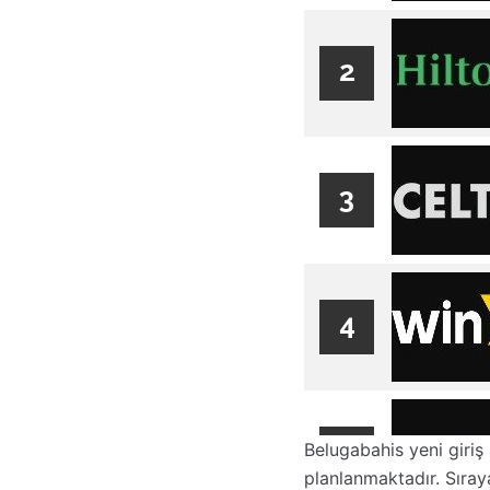
Belugabahis yeni giriş
planlanmaktadır. Sıray