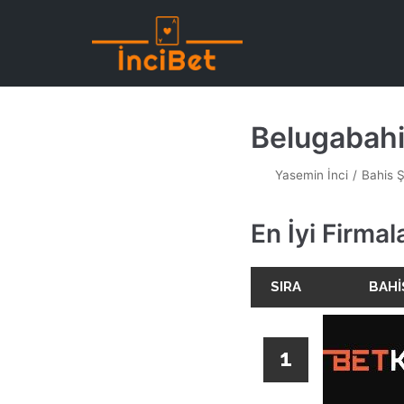
İçeriğe
geç
Belugabah
Yasemin İnci
Bahis Şi
En İyi Firmal