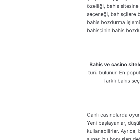
özelliği, bahis sitesine
seçeneği, bahisçilere b
bahis bozdurma işlemini
bahisçinin bahis bozdu
Bahis ve casino site
türü bulunur. En popül
farklı bahis seç
Canlı casinolarda oyun
Yeni başlayanlar, düşük
kullanabilirler. Ayrıca
sunar, bu bonusları değ