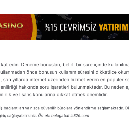
kat edin: Deneme bonusları, belirli bir süre içinde kullanılma
ı kullanmadan önce bonusun kullanım süresini dikkatlice okuma
i, son yıllarda internet üzerinden hizmet veren en popüler se
enilirliği hakkında soru işaretleri bulunmaktadır. Bu nedenle
ilirlik ve lisans konularına dikkat etmek önemlidir.
iş bağlantıları yalnızca güvenilir bürolara yönlendirme sağlamaktadır. Di
riş sağlayabilirsiniz.
Örnek: belugabahis826.com