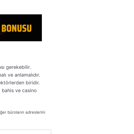
sı gerekebilir.
lı ve anlamalıdır.
ktörlerden biridir.
, bahis ve casino
ğer büroların adreslerini