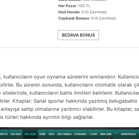
Her Pazar
: 100 TL
Hızlı Havale
: %10 Çevrimsiz
Cepbank Bonusu
: %15 Çevrimsiz
BEDAVA BONUS
 kullanıcıların oyun oynama sürelerini sınırlandırır. Kullanıcıla
irler. Bu sürenin sonunda, kullanıcıların otomatik olarak çık
itelerinde, kullanıcıların bahis limitleri belirlenir. Kullanıcılar
irler. Kitaplar: Sanal sporlar hakkında yazılmış
belugabahis
anlayışa sahip olmalarına yardımcı olabilirler. Bu kitaplar, sa
 türleri hakkında ayrıntılı bilgi sağlarlar.