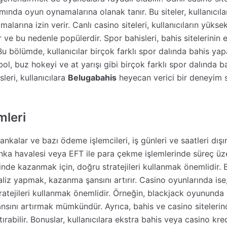
ında oyun oynamalarına olanak tanır. Bu siteler, kullanıcıla
alarına izin verir. Canlı casino siteleri, kullanıcıların yüks
 ve bu nedenle popülerdir. Spor bahisleri, bahis sitelerinin 
Bu bölümde, kullanıcılar birçok farklı spor dalında bahis yapab
bol, buz hokeyi ve at yarışı gibi birçok farklı spor dalında
eri, kullanıcılara
Belugabahis
heyecan verici bir deneyim
mleri
 Bankalar ve bazı ödeme işlemcileri, iş günleri ve saatleri dı
ka havalesi veya EFT ile para çekme işlemlerinde süreç üzeri
inde kazanmak için, doğru stratejileri kullanmak önemlidir. 
iz yapmak, kazanma şansını artırır. Casino oyunlarında ise, 
tejileri kullanmak önemlidir. Örneğin, blackjack oyununda k
sını artırmak mümkündür. Ayrıca, bahis ve casino sitelerin
rabilir. Bonuslar, kullanıcılara ekstra bahis veya casino kred