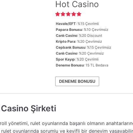
Hot Casino
Havale/EFT
: %15 Çevrimli
Papara Bonusu
: %10 Çevrimsiz
Canlı Casino
: %20 Discount
Kripto Para
: %20 Çevrimsiz
Cepbank Bonusu
: %15 Çevrimsiz
Canlı Casino
: %20 Çevrimsiz
Spor Kayıp
: %20 Çevrimli
Deneme Bonusu
: 15 TL Bedava
DENEME BONUSU
Casino Şirketi
ll yönetimi, rulet oyunlarında başarılı olmanın anahtarlarınd
 rulet oyunlarında sorumlu ve keyifli bir deneyim yaşayabili