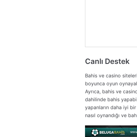
Canlı Destek
Bahis ve casino siteleri,
boyunca oyun oynayabil
Ayrıca, bahis ve casino s
dahilinde bahis yapabil
yapanların daha iyi bir 
nasıl oynandığı ve bahis