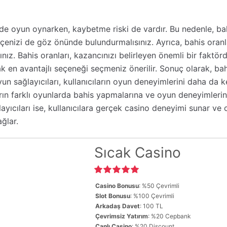
inde oyun oynarken, kaybetme riski de vardır. Bu nedenle, b
ütçenizi de göz önünde bulundurmalısınız. Ayrıca, bahis oranl
ız. Bahis oranları, kazancınızı belirleyen önemli bir faktörd
rak en avantajlı seçeneği seçmeniz önerilir. Sonuç olarak, bah
n sağlayıcıları, kullanıcıların oyun deneyimlerini daha da key
arın farklı oyunlarda bahis yapmalarına ve oyun deneyimlerin
ayıcıları ise, kullanıcılara gerçek casino deneyimi sunar ve o
ğlar.
Sıcak Casino
Casino Bonusu
: %50 Çevrimli
Slot Bonusu
: %100 Çevrimli
Arkadaş Davet
: 100 TL
Çevrimsiz Yatırım
: %20 Cepbank
Canlı Casino
: %20 Discount