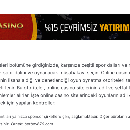
leri bölümüne girdiğinizde, karşınıza çeşitli spor dalları v
niz spor dalını ve oynanacak müsabakayı seçin. Online casino
enin lisans aldığı ve denetlendiği oyun oynatma otoriteleri t
rlenir. Bu otoriteler, online casino sitelerinin adil ve şeffaf 
nlemler alırlar. İşte online casino sitelerindeki oyunların adi
ek için yapılan kontroller:
antıları yalnızca sponsor şirketlere çıkış sağlamaktadır. Diğer büroların 
rsiniz.
Örnek: betbey670.com