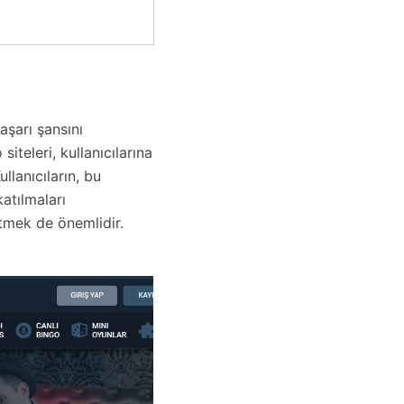
aşarı şansını
iteleri, kullanıcılarına
llanıcıların, bu
atılmaları
etmek de önemlidir.