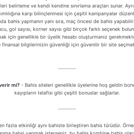
tleri belirleme ve kendi kendine sınırlama araçları sunar. Ayrı
ğımlılığına karşı bilinçlenmesi için çeşitli kampanyalar düzenl
ında bahis yapmanın yanı sıra, maç öncesi de bahis yapabilir
u, gol sayısı, korner sayısı gibi birçok farklı seçenek bulun
mak için genellikle bir üyelik hesabı oluşturmanız gerekmekt
e finansal bilgilerinizin güvenliği için güvenilir bir site seç
verir mi?
- Bahis siteleri genellikle üyelerine hoş geldin bon
kayıpların telafisi gibi çeşitli bonuslar sağlarlar.
n fazla etkinliği aynı bahiste birleştiren bahis türüdür. Örne
zanma bahsi yapmak isterseniz, bu bahis kombine bahis olara