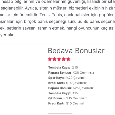
n hesap bilgilerinin ve ödemelerinin güvenliği, lisanslı bir sit
ağlanabilir. Ayrıca, sitenin müşteri hizmetleri ekibinin hızlı v
cılar için önemlidir. Tenis: Tenis, canlı bahisler için popüler 
laşmaları için birçok bahis seçeneği sunulur. Bu bahis seçene
ek, setlerin sayısını tahmin etmek, hangi oyuncunun kaç as
er alır.
Bedava Bonuslar
Tombala Kayıp
: %15
Papara Bonusu
: %30 Çevrimsiz
Spor Kayıp
: %20 Çevrimli
Kredi Kartı
: %15 Çevrimsiz
Papara Bonusu
: %25 Çevrimsiz
Tombala Kayıp
: %15
QR Bonusu
: %15 Çevrimsiz
Kredi Kartı
: %10 Çevrimli