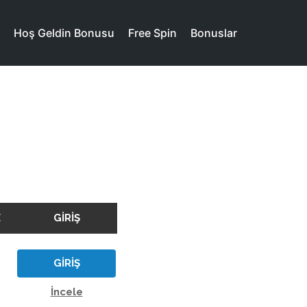
Hoş Geldin Bonusu
Free Spin
Bonuslar