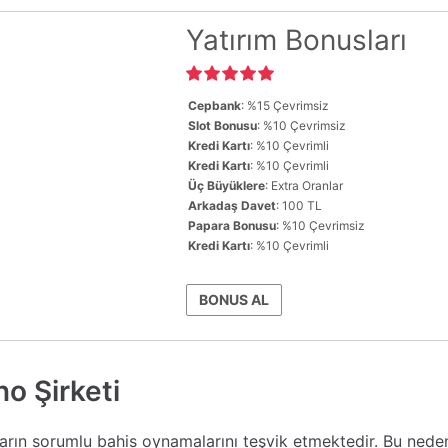
Yatırım Bonusları
Cepbank
: %15 Çevrimsiz
Slot Bonusu
: %10 Çevrimsiz
Kredi Kartı
: %10 Çevrimli
Kredi Kartı
: %10 Çevrimli
Üç Büyüklere
: Extra Oranlar
Arkadaş Davet
: 100 TL
Papara Bonusu
: %10 Çevrimsiz
Kredi Kartı
: %10 Çevrimli
BONUS AL
o Şirketi
cıların sorumlu bahis oynamalarını teşvik etmektedir. Bu neden