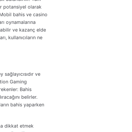
er potansiyel olarak
 Mobil bahis ve casino
nları oynamalarına
pabilir ve kazanç elde
rı, kullanıcıların ne
 sağlayıcısıdır ve
ution Gaming
rekenler: Bahis
racağını belirler.
ıların bahis yaparken
ına dikkat etmek