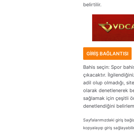
belirtilir.
GIRIŞ BAĞLANTISI
Bahis seçin: Spor bahis
çıkacaktır. İlgilendiği
adil olup olmadığı, sit
olarak denetlenerek beli
sağlamak için çeşitli ö
denetlendiğini belirlem
Sayfalarımızdaki giriş bağl
kopyalayıp giriş sağlayabili