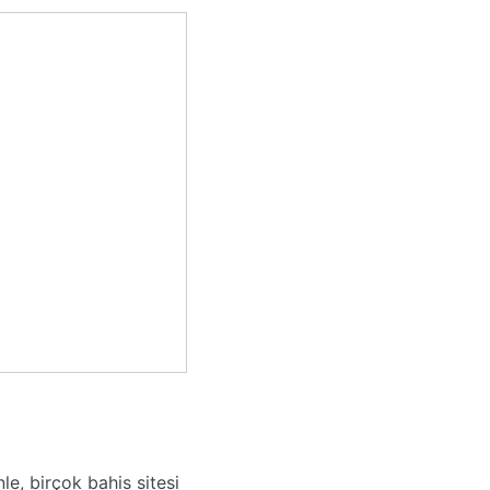
le, birçok bahis sitesi