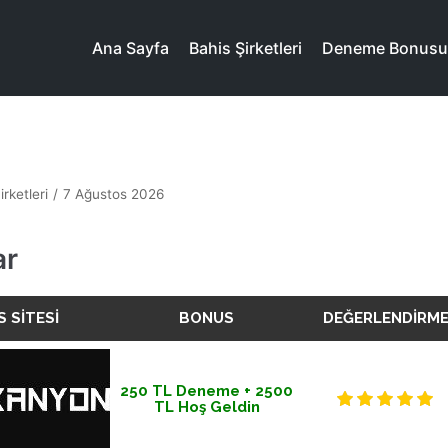
Ana Sayfa
Bahis Şirketleri
Deneme Bonusu
rketleri
7 Ağustos 2026
ar