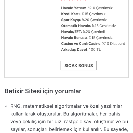
Havale Yatırım
: %10 Çevrimsiz
Kredi Kartı
: %15 Çevrimsiz
Spor Kayıp
: %20 Çevrimsiz
Otomatik Havale
: %15 Çevrimsiz
Havale/EFT
: %20 Çevrimli
Havale Bonusu
: %15 Çevrimsiz
Casino ve Canlı Casino
: %10 Discount
Arkadaş Davet
: 100 TL
SICAK BONUS
Betixir Sitesi için yorumlar
RNG, matematiksel algoritmalar ve özel yazılımlar
kullanılarak oluşturulur. Bu algoritmalar, her bahis
veya çekiliş için bir dizi rastgele sayı oluşturur ve bu
sayılar, sonuçları belirlemek için kullanılır. Bu sayede,