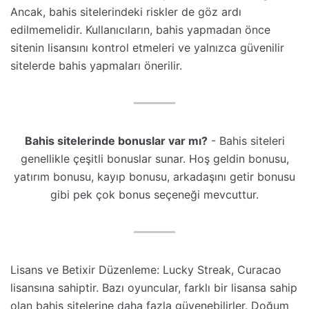
Ancak, bahis sitelerindeki riskler de göz ardı
edilmemelidir. Kullanıcıların, bahis yapmadan önce
sitenin lisansını kontrol etmeleri ve yalnızca güvenilir
sitelerde bahis yapmaları önerilir.
Bahis sitelerinde bonuslar var mı?
- Bahis siteleri
genellikle çeşitli bonuslar sunar. Hoş geldin bonusu,
yatırım bonusu, kayıp bonusu, arkadaşını getir bonusu
gibi pek çok bonus seçeneği mevcuttur.
Lisans ve Betixir Düzenleme: Lucky Streak, Curacao
lisansına sahiptir. Bazı oyuncular, farklı bir lisansa sahip
olan bahis sitelerine daha fazla güvenebilirler. Doğum