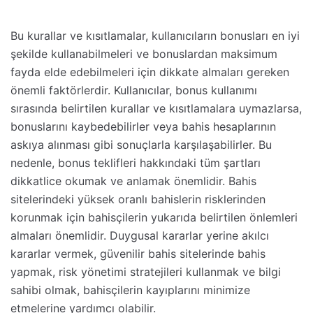
Bu kurallar ve kısıtlamalar, kullanıcıların bonusları en iyi
şekilde kullanabilmeleri ve bonuslardan maksimum
fayda elde edebilmeleri için dikkate almaları gereken
önemli faktörlerdir. Kullanıcılar, bonus kullanımı
sırasında belirtilen kurallar ve kısıtlamalara uymazlarsa,
bonuslarını kaybedebilirler veya bahis hesaplarının
askıya alınması gibi sonuçlarla karşılaşabilirler. Bu
nedenle, bonus teklifleri hakkındaki tüm şartları
dikkatlice okumak ve anlamak önemlidir. Bahis
sitelerindeki yüksek oranlı bahislerin risklerinden
korunmak için bahisçilerin yukarıda belirtilen önlemleri
almaları önemlidir. Duygusal kararlar yerine akılcı
kararlar vermek, güvenilir bahis sitelerinde bahis
yapmak, risk yönetimi stratejileri kullanmak ve bilgi
sahibi olmak, bahisçilerin kayıplarını minimize
etmelerine yardımcı olabilir.