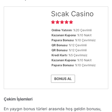
Sıcak Casino
Online Yatırım
: %20 Çevrimli
Kazanan Kupona
: %10 Nakit
Papara Bonusu
: %10 Çevrimsiz
QR Bonusu
: %12 Çevrimli
QR Bonusu
: %12 Çevrimli
Kredi Kartı
: %5 Çevrimsiz
Kazanan Kupona
: %10 Nakit
Papara Bonusu
: %10 Çevrimsiz
BONUS AL
Çekim İşlemleri
En yaygın bonus türleri arasında hoş geldin bonusu,