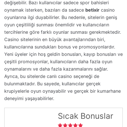
değişebilir. Bazı kullanıcılar sadece spor bahisleri
oynamak isterken, bazıları da sadece
betixir
casino
oyunlarına ilgi duyabilirler. Bu nedenle, sitelerin geniş
oyun çeşitliliği sunması önemlidir ve kullanıcıların
tercihlerine göre farklı oyunlar sunması gerekmektedir.
Casino sitelerinin en büyük avantajlarından biri,
kullanıcılarına sundukları bonus ve promosyonlardır.
Yeni üyeler için hoş geldin bonusları, kayıp bonusları ve
çeşitli promosyonlar, kullanıcıların daha fazla oyun
oynamalarını ve daha fazla kazanmalarını sağlar.
Ayrıca, bu sitelerde canlı casino seçeneği de
bulunmaktadır. Bu sayede, kullanıcılar gerçek
krupiyelerle oyun oynayabilir ve gerçek bir kumarhane
deneyimi yaşayabilirler.
Sıcak Bonuslar