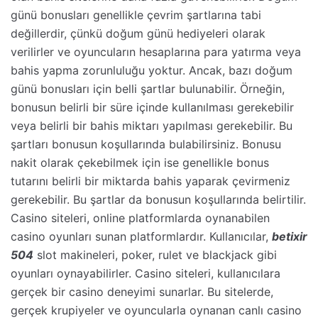
günü bonusları genellikle çevrim şartlarına tabi
değillerdir, çünkü doğum günü hediyeleri olarak
verilirler ve oyuncuların hesaplarına para yatırma veya
bahis yapma zorunluluğu yoktur. Ancak, bazı doğum
günü bonusları için belli şartlar bulunabilir. Örneğin,
bonusun belirli bir süre içinde kullanılması gerekebilir
veya belirli bir bahis miktarı yapılması gerekebilir. Bu
şartları bonusun koşullarında bulabilirsiniz. Bonusu
nakit olarak çekebilmek için ise genellikle bonus
tutarını belirli bir miktarda bahis yaparak çevirmeniz
gerekebilir. Bu şartlar da bonusun koşullarında belirtilir.
Casino siteleri, online platformlarda oynanabilen
casino oyunları sunan platformlardır. Kullanıcılar,
betixir
504
slot makineleri, poker, rulet ve blackjack gibi
oyunları oynayabilirler. Casino siteleri, kullanıcılara
gerçek bir casino deneyimi sunarlar. Bu sitelerde,
gerçek krupiyeler ve oyuncularla oynanan canlı casino