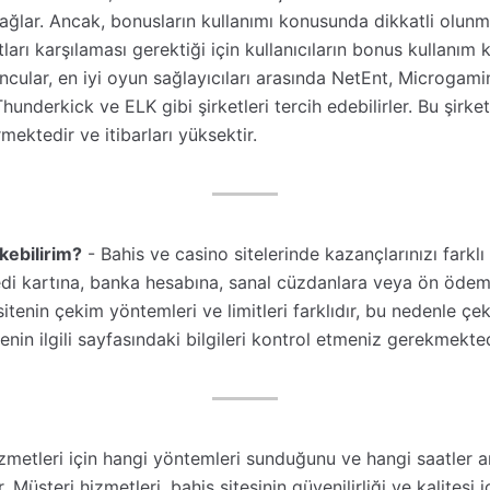
ğlar. Ancak, bonusların kullanımı konusunda dikkatli olunmal
artları karşılaması gerektiği için kullanıcıların bonus kullanım 
ncular, en iyi oyun sağlayıcıları arasında NetEnt, Microgami
hunderkick ve ELK gibi şirketleri tercih edebilirler. Bu şirke
rmektedir ve itibarları yüksektir.
kebilirim?
- Bahis ve casino sitelerinde kazançlarınızı farkl
redi kartına, banka hesabına, sanal cüzdanlara veya ön ödem
 sitenin çekim yöntemleri ve limitleri farklıdır, bu nedenle
tenin ilgili sayfasındaki bilgileri kontrol etmeniz gerekmekted
hizmetleri için hangi yöntemleri sunduğunu ve hangi saatler 
r. Müşteri hizmetleri, bahis sitesinin güvenilirliği ve kalitesi 