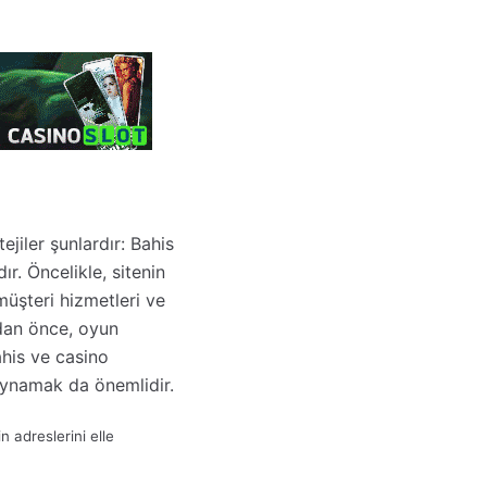
ejiler şunlardır: Bahis
r. Öncelikle, sitenin
müşteri hizmetleri ve
adan önce, oyun
ahis ve casino
oynamak da önemlidir.
n adreslerini elle