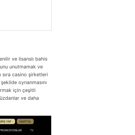
ilir ve lisanslı bahis
duğunu unutmamak ve
sıra casino şirketleri
ir şekilde oynanmasını
rmak için çeşitli
cüzdanlar ve daha