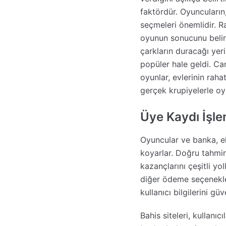
faktördür. Oyuncuların, 
seçmeleri önemlidir. Ra
oyunun sonucunu belirle
çarkların duracağı yeri
popüler hale geldi. Can
oyunlar, evlerinin raha
gerçek krupiyelerle oy
Üye Kaydı İşle
Oyuncular ve banka, el
koyarlar. Doğru tahmin 
kazançlarını çeşitli yo
diğer ödeme seçenekleri 
kullanıcı bilgilerini gü
Bahis siteleri, kullanı