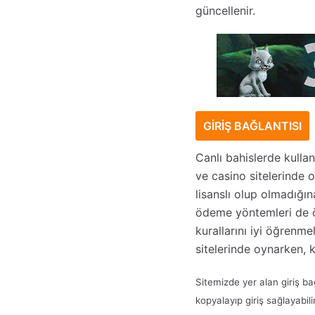
güncellenir.
GIRIŞ BAĞLANTISI
Canlı bahislerde kullan
ve casino sitelerinde 
lisanslı olup olmadığın
ödeme yöntemleri de ön
kurallarını iyi öğrenme
sitelerinde oynarken,
Sitemizde yer alan giriş bağ
kopyalayıp giriş sağlayabili