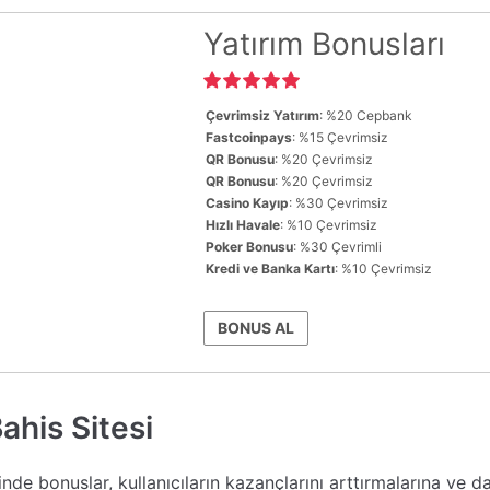
Yatırım Bonusları
Çevrimsiz Yatırım
: %20 Cepbank
Fastcoinpays
: %15 Çevrimsiz
QR Bonusu
: %20 Çevrimsiz
QR Bonusu
: %20 Çevrimsiz
Casino Kayıp
: %30 Çevrimsiz
Hızlı Havale
: %10 Çevrimsiz
Poker Bonusu
: %30 Çevrimli
Kredi ve Banka Kartı
: %10 Çevrimsiz
BONUS AL
ahis Sitesi
inde bonuslar, kullanıcıların kazançlarını arttırmalarına ve 