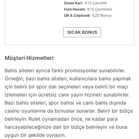
Sanal Kart
: %15 Çevrimli
Hızlı Havale
: %15 Çevrimsiz
QR & Cepbank
: %20 Bonus
SICAK BONUS
Müşteri Hizmetleri
Bahis siteleri ayrıca farklı promosyonlar sunabilirler.
Örneğin, bazı bahis siteleri, kullanıcılara bahis yapmak
için belirli bir spor dalı seçmeleri veya belirli bir maçı
izlemeleri için ücretsiz canlı yayın hizmeti sunabilirler.
Bazı bahis siteleri, spor bahisi ve canlı bahis dışında
casino oyunlarına da bonuslar sunarlar. Belirli bir bütçe
belirleyin: Rulet oynamadan önce, ne kadar para
harcayabileceğinize dair bir bütçe belirleyin ve buna
uygun bir şekilde oynayın.