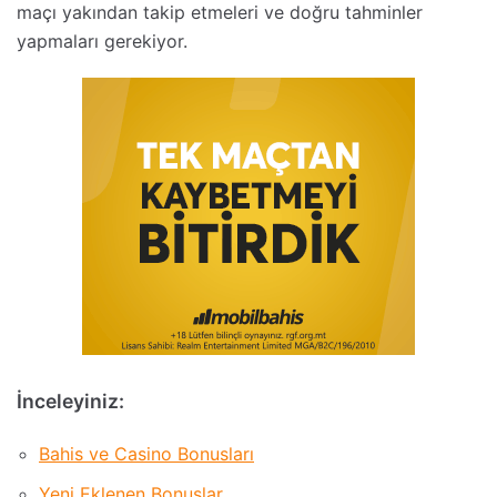
maçı yakından takip etmeleri ve doğru tahminler
yapmaları gerekiyor.
İnceleyiniz:
Bahis ve Casino Bonusları
Yeni Eklenen Bonuslar