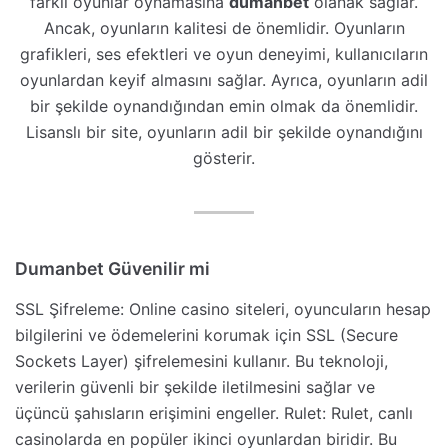
farklı oyunlar oynamasına
dumanbet
olanak sağlar.
Ancak, oyunların kalitesi de önemlidir. Oyunların
grafikleri, ses efektleri ve oyun deneyimi, kullanıcıların
oyunlardan keyif almasını sağlar. Ayrıca, oyunların adil
bir şekilde oynandığından emin olmak da önemlidir.
Lisanslı bir site, oyunların adil bir şekilde oynandığını
gösterir.
Dumanbet Güvenilir mi
SSL Şifreleme: Online casino siteleri, oyuncuların hesap
bilgilerini ve ödemelerini korumak için SSL (Secure
Sockets Layer) şifrelemesini kullanır. Bu teknoloji,
verilerin güvenli bir şekilde iletilmesini sağlar ve
üçüncü şahısların erişimini engeller. Rulet: Rulet, canlı
casinolarda en popüler ikinci oyunlardan biridir. Bu