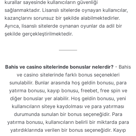
kurallar sayesinde kullanıcıların güvenliği
sağlanmaktadır. Lisanslı sitelerde oynayan kullanıcılar,
kazançlarını sorunsuz bir şekilde alabilmektedirler.
Ayrıca, lisanslı sitelerde oynanan oyunlar da adil bir
şekilde gerçekleştirilmektedir.
Bahis ve casino sitelerinde bonuslar nelerdir?
- Bahis
ve casino sitelerinde farklı bonus seçenekleri
sunulabilir. Bunlar arasında hoş geldin bonusu, para
yatırma bonusu, kayıp bonusu, freebet, free spin ve
diğer bonuslar yer alabilir. Hoş geldin bonusu, yeni
kullanıcıların siteye kaydolması ve para yatırması
durumunda sunulan bir bonus seçeneğidir. Para
yatırma bonusu, kullanıcıların belirli bir miktarda para
yatırdıklarında verilen bir bonus seçeneğidir. Kayıp