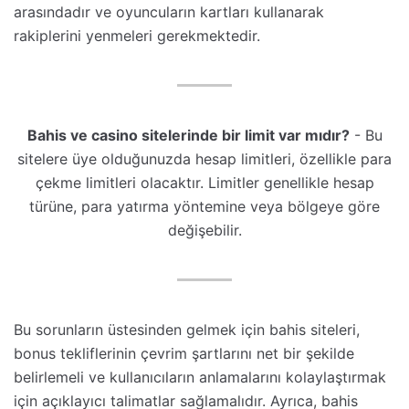
arasındadır ve oyuncuların kartları kullanarak
rakiplerini yenmeleri gerekmektedir.
Bahis ve casino sitelerinde bir limit var mıdır?
- Bu
sitelere üye olduğunuzda hesap limitleri, özellikle para
çekme limitleri olacaktır. Limitler genellikle hesap
türüne, para yatırma yöntemine veya bölgeye göre
değişebilir.
Bu sorunların üstesinden gelmek için bahis siteleri,
bonus tekliflerinin çevrim şartlarını net bir şekilde
belirlemeli ve kullanıcıların anlamalarını kolaylaştırmak
için açıklayıcı talimatlar sağlamalıdır. Ayrıca, bahis