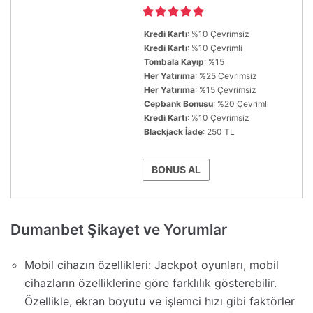
Kredi Kartı
: %10 Çevrimsiz
Kredi Kartı
: %10 Çevrimli
Tombala Kayıp
: %15
Her Yatırıma
: %25 Çevrimsiz
Her Yatırıma
: %15 Çevrimsiz
Cepbank Bonusu
: %20 Çevrimli
Kredi Kartı
: %10 Çevrimsiz
Blackjack İade
: 250 TL
BONUS AL
Dumanbet Şikayet ve Yorumlar
Mobil cihazın özellikleri: Jackpot oyunları, mobil
cihazların özelliklerine göre farklılık gösterebilir.
Özellikle, ekran boyutu ve işlemci hızı gibi faktörler