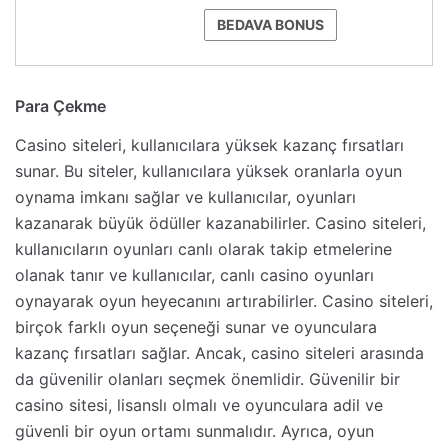
BEDAVA BONUS
Para Çekme
Casino siteleri, kullanıcılara yüksek kazanç fırsatları
sunar. Bu siteler, kullanıcılara yüksek oranlarla oyun
oynama imkanı sağlar ve kullanıcılar, oyunları
kazanarak büyük ödüller kazanabilirler. Casino siteleri,
kullanıcıların oyunları canlı olarak takip etmelerine
olanak tanır ve kullanıcılar, canlı casino oyunları
oynayarak oyun heyecanını artırabilirler. Casino siteleri,
birçok farklı oyun seçeneği sunar ve oyunculara
kazanç fırsatları sağlar. Ancak, casino siteleri arasında
da güvenilir olanları seçmek önemlidir. Güvenilir bir
casino sitesi, lisanslı olmalı ve oyunculara adil ve
güvenli bir oyun ortamı sunmalıdır. Ayrıca, oyun