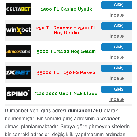
Dumanbet yeni giriş adresi
dumanbet760
olarak
belirlenmiştir. Bir sonraki giriş adresinin
dumanbet
olması planlanmaktadır. Sıraya göre gitmeyen sitelerin
bir sonraki adresleri değişiklik yapılmasının ardından