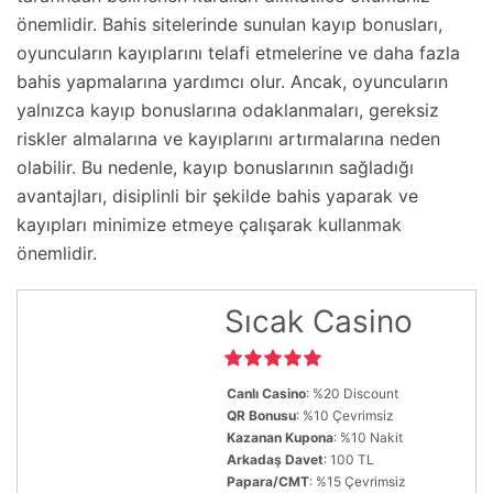
önemlidir. Bahis sitelerinde sunulan kayıp bonusları,
oyuncuların kayıplarını telafi etmelerine ve daha fazla
bahis yapmalarına yardımcı olur. Ancak, oyuncuların
yalnızca kayıp bonuslarına odaklanmaları, gereksiz
riskler almalarına ve kayıplarını artırmalarına neden
olabilir. Bu nedenle, kayıp bonuslarının sağladığı
avantajları, disiplinli bir şekilde bahis yaparak ve
kayıpları minimize etmeye çalışarak kullanmak
önemlidir.
Sıcak Casino
Canlı Casino
: %20 Discount
QR Bonusu
: %10 Çevrimsiz
Kazanan Kupona
: %10 Nakit
Arkadaş Davet
: 100 TL
Papara/CMT
: %15 Çevrimsiz