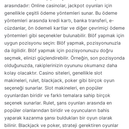
arasındadır: Online casinolar, jackpot oyunları için
genellikle çeşitli ödeme yöntemleri sunar. Bu ödeme
yöntemleri arasında kredi kartı, banka transferi, e-
cüzdanlar, ön ödemeli kartlar ve diğer çevrimiçi ödeme
yöntemleri gibi seçenekler bulunabilir. Blöf yapmak için
uygun pozisyonu seçin: Blöf yapmak, pozisyonunuzla
da ilgilidir. Blöf yapmak için pozisyonunuzu doğru
seçmek, elinizi güçlendirebilir. Örneğin, son pozisyonda
olduğunuzda, rakiplerinizin oyununu okumanız daha
kolay olacaktır. Casino siteleri, genellikle slot
makineleri, rulet, blackjack, poker gibi birçok oyun
seçeneği sunarlar. Slot makineleri, en popüler
oyunlardan biridir ve farklı temalara sahip birçok
seçenek sunarlar. Rulet, şans oyunları arasında en
popüler olanlarından biridir ve oyuncuların bahis
yaparak kazanma şansı buldukları bir oyun olarak
bilinir. Blackjack ve poker, strateji gerektiren oyunlar