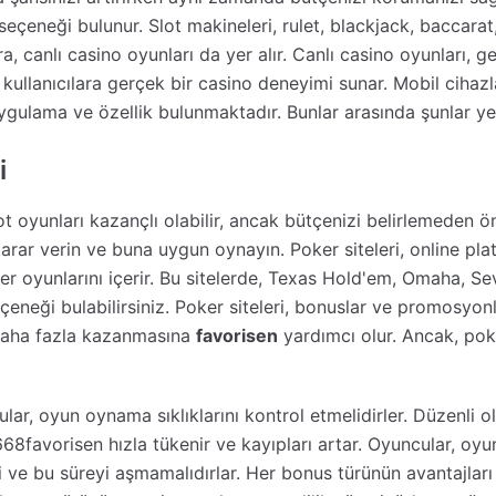
 seçeneği bulunur. Slot makineleri, rulet, blackjack, baccarat
ra, canlı casino oyunları da yer alır. Canlı casino oyunları, g
kullanıcılara gerçek bir casino deneyimi sunar. Mobil cihazl
gulama ve özellik bulunmaktadır. Bunlar arasında şunlar ye
i
lot oyunları kazançlı olabilir, ancak bütçenizi belirlemeden 
karar verin ve buna uygun oynayın. Poker siteleri, online pla
r oyunlarını içerir. Bu sitelerde, Texas Hold'em, Omaha, S
eneği bulabilirsiniz. Poker siteleri, bonuslar ve promosyonl
daha fazla kazanmasına
favorisen
yardımcı olur. Ancak, poke
lar, oyun oynama sıklıklarını kontrol etmelidirler. Düzenli 
668favorisen hızla tükenir ve kayıpları artar. Oyuncular, o
li ve bu süreyi aşmamalıdırlar. Her bonus türünün avantajları