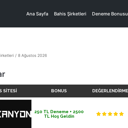
Ana Sayfa
Bahis Şirketleri
Deneme Bonusu
rketleri
8 Ağustos 2026
ar