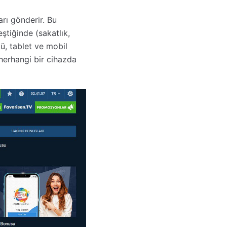
arı gönderir. Bu
ştiğinde (sakatlık,
tü, tablet ve mobil
 herhangi bir cihazda