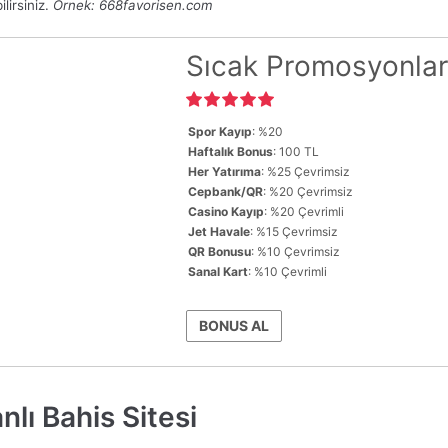
lirsiniz.
Örnek: 668favorisen.com
Sıcak Promosyonlar
Spor Kayıp
: %20
Haftalık Bonus
: 100 TL
Her Yatırıma
: %25 Çevrimsiz
Cepbank/QR
: %20 Çevrimsiz
Casino Kayıp
: %20 Çevrimli
Jet Havale
: %15 Çevrimsiz
QR Bonusu
: %10 Çevrimsiz
Sanal Kart
: %10 Çevrimli
BONUS AL
lı Bahis Sitesi