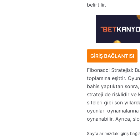
belirtilir.
GIRIŞ BAĞLANTISI
Fibonacci Stratejisi: Bu
toplamına eşittir. Oyun
bahis yaptıktan sonra
strateji de risklidir 
siteleri gibi son yıllar
oyunları oynamalarına 
oynanabilir. Ayrıca, sl
Sayfalarımızdaki giriş bağla