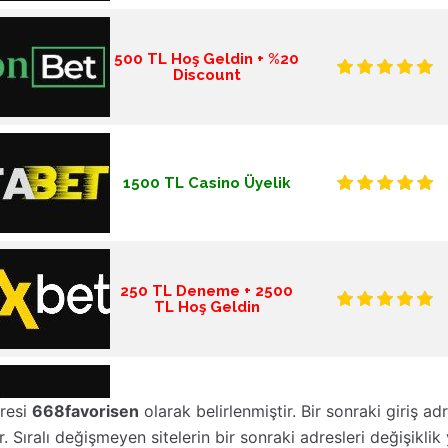
dresi
668favorisen
olarak belirlenmiştir. Bir sonraki giriş ad
 Sıralı değişmeyen sitelerin bir sonraki adresleri değişiklik