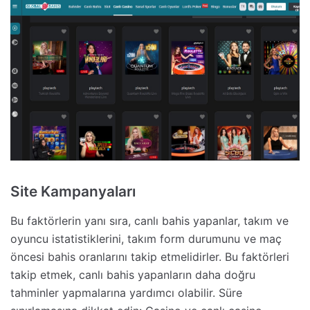
Site Kampanyaları
Bu faktörlerin yanı sıra, canlı bahis yapanlar, takım ve
oyuncu istatistiklerini, takım form durumunu ve maç
öncesi bahis oranlarını takip etmelidirler. Bu faktörleri
takip etmek, canlı bahis yapanların daha doğru
tahminler yapmalarına yardımcı olabilir. Süre