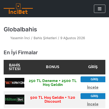
İçeriğe
geç
Globalbahis
Yasemin İnci
Bahis Şirketleri
9 Ağustos 2026
En İyi Firmalar