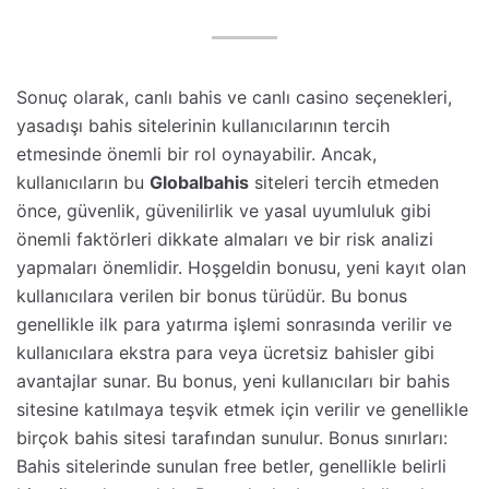
Sonuç olarak, canlı bahis ve canlı casino seçenekleri,
yasadışı bahis sitelerinin kullanıcılarının tercih
etmesinde önemli bir rol oynayabilir. Ancak,
kullanıcıların bu
Globalbahis
siteleri tercih etmeden
önce, güvenlik, güvenilirlik ve yasal uyumluluk gibi
önemli faktörleri dikkate almaları ve bir risk analizi
yapmaları önemlidir. Hoşgeldin bonusu, yeni kayıt olan
kullanıcılara verilen bir bonus türüdür. Bu bonus
genellikle ilk para yatırma işlemi sonrasında verilir ve
kullanıcılara ekstra para veya ücretsiz bahisler gibi
avantajlar sunar. Bu bonus, yeni kullanıcıları bir bahis
sitesine katılmaya teşvik etmek için verilir ve genellikle
birçok bahis sitesi tarafından sunulur. Bonus sınırları:
Bahis sitelerinde sunulan free betler, genellikle belirli