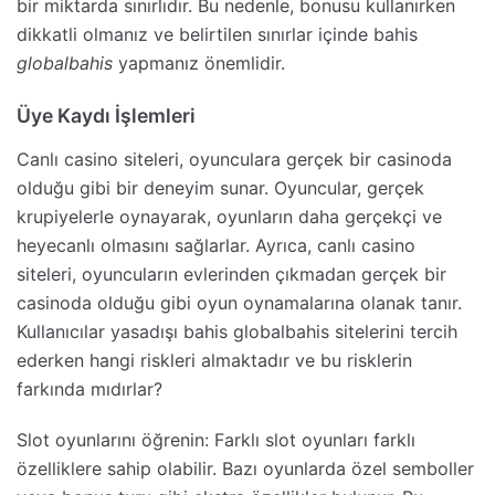
bir miktarda sınırlıdır. Bu nedenle, bonusu kullanırken
dikkatli olmanız ve belirtilen sınırlar içinde bahis
globalbahis
yapmanız önemlidir.
Üye Kaydı İşlemleri
Canlı casino siteleri, oyunculara gerçek bir casinoda
olduğu gibi bir deneyim sunar. Oyuncular, gerçek
krupiyelerle oynayarak, oyunların daha gerçekçi ve
heyecanlı olmasını sağlarlar. Ayrıca, canlı casino
siteleri, oyuncuların evlerinden çıkmadan gerçek bir
casinoda olduğu gibi oyun oynamalarına olanak tanır.
Kullanıcılar yasadışı bahis globalbahis sitelerini tercih
ederken hangi riskleri almaktadır ve bu risklerin
farkında mıdırlar?
Slot oyunlarını öğrenin: Farklı slot oyunları farklı
özelliklere sahip olabilir. Bazı oyunlarda özel semboller