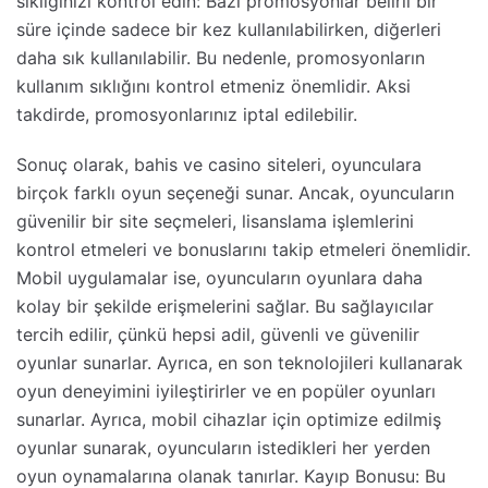
sıklığınızı kontrol edin: Bazı promosyonlar belirli bir
süre içinde sadece bir kez kullanılabilirken, diğerleri
daha sık kullanılabilir. Bu nedenle, promosyonların
kullanım sıklığını kontrol etmeniz önemlidir. Aksi
takdirde, promosyonlarınız iptal edilebilir.
Sonuç olarak, bahis ve casino siteleri, oyunculara
birçok farklı oyun seçeneği sunar. Ancak, oyuncuların
güvenilir bir site seçmeleri, lisanslama işlemlerini
kontrol etmeleri ve bonuslarını takip etmeleri önemlidir.
Mobil uygulamalar ise, oyuncuların oyunlara daha
kolay bir şekilde erişmelerini sağlar. Bu sağlayıcılar
tercih edilir, çünkü hepsi adil, güvenli ve güvenilir
oyunlar sunarlar. Ayrıca, en son teknolojileri kullanarak
oyun deneyimini iyileştirirler ve en popüler oyunları
sunarlar. Ayrıca, mobil cihazlar için optimize edilmiş
oyunlar sunarak, oyuncuların istedikleri her yerden
oyun oynamalarına olanak tanırlar. Kayıp Bonusu: Bu