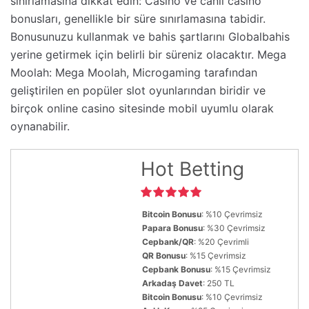
sınırlamasına dikkat edin: Casino ve canlı casino
bonusları, genellikle bir süre sınırlamasına tabidir.
Bonusunuzu kullanmak ve bahis şartlarını Globalbahis
yerine getirmek için belirli bir süreniz olacaktır. Mega
Moolah: Mega Moolah, Microgaming tarafından
geliştirilen en popüler slot oyunlarından biridir ve
birçok online casino sitesinde mobil uyumlu olarak
oynanabilir.
Hot Betting
Bitcoin Bonusu
: %10 Çevrimsiz
Papara Bonusu
: %30 Çevrimsiz
Cepbank/QR
: %20 Çevrimli
QR Bonusu
: %15 Çevrimsiz
Cepbank Bonusu
: %15 Çevrimsiz
Arkadaş Davet
: 250 TL
Bitcoin Bonusu
: %10 Çevrimsiz