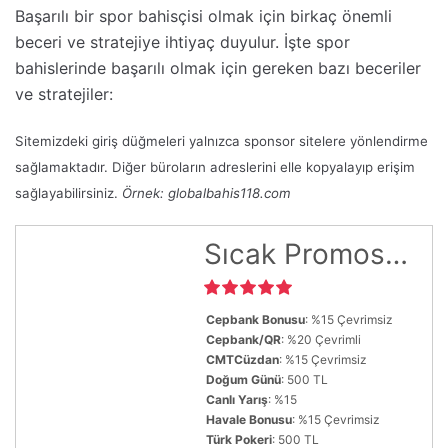
Başarılı bir spor bahisçisi olmak için birkaç önemli
beceri ve stratejiye ihtiyaç duyulur. İşte spor
bahislerinde başarılı olmak için gereken bazı beceriler
ve stratejiler:
Sitemizdeki giriş düğmeleri yalnızca sponsor sitelere yönlendirme
sağlamaktadır. Diğer büroların adreslerini elle kopyalayıp erişim
sağlayabilirsiniz.
Örnek: globalbahis118.com
Sıcak Promosyonlar
Cepbank Bonusu
: %15 Çevrimsiz
Cepbank/QR
: %20 Çevrimli
CMTCüzdan
: %15 Çevrimsiz
Doğum Günü
: 500 TL
Canlı Yarış
: %15
Havale Bonusu
: %15 Çevrimsiz
Türk Pokeri
: 500 TL