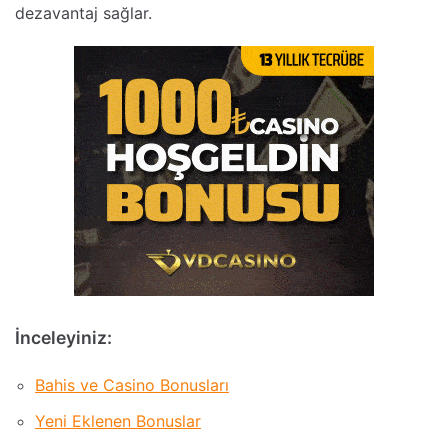
dezavantaj sağlar.
İnceleyiniz:
Bahis ve Casino Bonusları
Yeni Eklenen Bonuslar