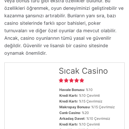
veya bonus turu gibi ekstra özellikler bulunur. Bu
özellikleri öğrenmek, oyun deneyiminizi geliştirebilir ve
kazanma şansınızı artırabilir. Bunların yanı sıra, bazı
casino sitelerinde farklı spor bahisleri, poker
turnuvaları ve diğer özel oyunlar da mevcut olabilir.
Ancak, casino oyunlarının tümü yasal ve güvenilir
değildir. Güvenilir ve lisanslı bir casino sitesinde
oynamak önemlidir.
Sıcak Casino
Havale Bonusu
: %10
Kredi Kartı
: %10 Çevrimli
Kredi Kartı
: %15 Çevrimsiz
Makropay Bonusu
: %15 Çevrimsiz
Canlı Casino
: %20
Arkadaş Davet
: %10 Çevrimsiz
Kredi Kartı
: %10 Çevrimli