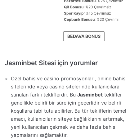
Pazartesi Bonusu
: %25 Çevrimsiz
QR Bonusu
: %20 Çevrimsiz
Spor Kayıp
: %15 Çevrimsiz
Cepbank Bonusu
: %20 Çevrimli
BEDAVA BONUS
Jasminbet Sitesi için yorumlar
Özel bahis ve casino promosyonları, online bahis
sitelerinde veya casino sitelerinde kullanıcılara
sunulan farklı tekliflerdir. Bu
Jasminbet
teklifler
genellikle belirli bir süre için geçerlidir ve belirli
koşullara tabi tutulabilirler. Bu tür tekliflerin temel
amacı, kullanıcıların siteye bağlılıklarını artırmak,
yeni kullanıcıları çekmek ve daha fazla bahis
yapmalarını sağlamaktır.