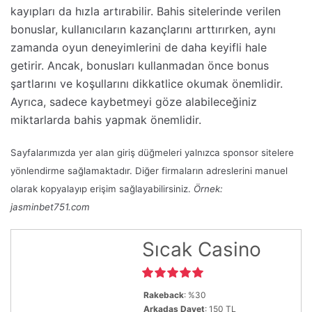
kayıpları da hızla artırabilir. Bahis sitelerinde verilen
bonuslar, kullanıcıların kazançlarını arttırırken, aynı
zamanda oyun deneyimlerini de daha keyifli hale
getirir. Ancak, bonusları kullanmadan önce bonus
şartlarını ve koşullarını dikkatlice okumak önemlidir.
Ayrıca, sadece kaybetmeyi göze alabileceğiniz
miktarlarda bahis yapmak önemlidir.
Sayfalarımızda yer alan giriş düğmeleri yalnızca sponsor sitelere
yönlendirme sağlamaktadır. Diğer firmaların adreslerini manuel
olarak kopyalayıp erişim sağlayabilirsiniz.
Örnek:
jasminbet751.com
Sıcak Casino
Rakeback
: %30
Arkadaş Davet
: 150 TL