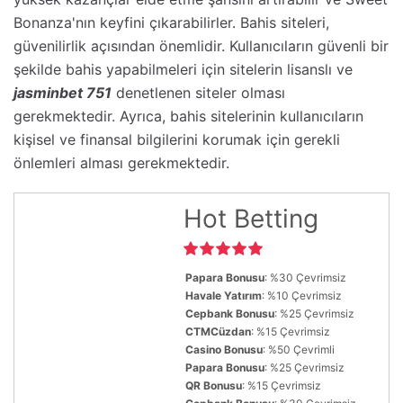
Bonanza'nın keyfini çıkarabilirler. Bahis siteleri,
güvenilirlik açısından önemlidir. Kullanıcıların güvenli bir
şekilde bahis yapabilmeleri için sitelerin lisanslı ve
jasminbet 751
denetlenen siteler olması
gerekmektedir. Ayrıca, bahis sitelerinin kullanıcıların
kişisel ve finansal bilgilerini korumak için gerekli
önlemleri alması gerekmektedir.
Hot Betting
Papara Bonusu
: %30 Çevrimsiz
Havale Yatırım
: %10 Çevrimsiz
Cepbank Bonusu
: %25 Çevrimsiz
CTMCüzdan
: %15 Çevrimsiz
Casino Bonusu
: %50 Çevrimli
Papara Bonusu
: %25 Çevrimsiz
QR Bonusu
: %15 Çevrimsiz