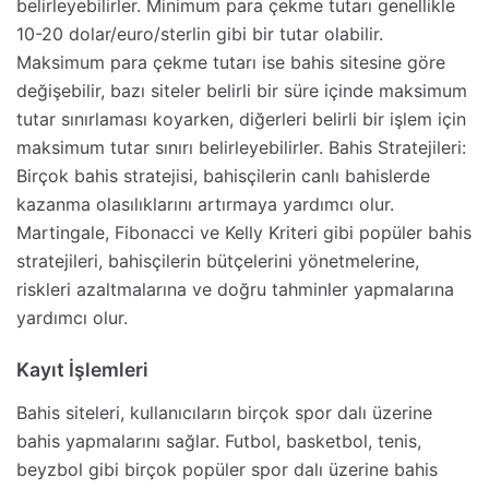
belirleyebilirler. Minimum para çekme tutarı genellikle
10-20 dolar/euro/sterlin gibi bir tutar olabilir.
Maksimum para çekme tutarı ise bahis sitesine göre
değişebilir, bazı siteler belirli bir süre içinde maksimum
tutar sınırlaması koyarken, diğerleri belirli bir işlem için
maksimum tutar sınırı belirleyebilirler. Bahis Stratejileri:
Birçok bahis stratejisi, bahisçilerin canlı bahislerde
kazanma olasılıklarını artırmaya yardımcı olur.
Martingale, Fibonacci ve Kelly Kriteri gibi popüler bahis
stratejileri, bahisçilerin bütçelerini yönetmelerine,
riskleri azaltmalarına ve doğru tahminler yapmalarına
yardımcı olur.
Kayıt İşlemleri
Bahis siteleri, kullanıcıların birçok spor dalı üzerine
bahis yapmalarını sağlar. Futbol, basketbol, tenis,
beyzbol gibi birçok popüler spor dalı üzerine bahis