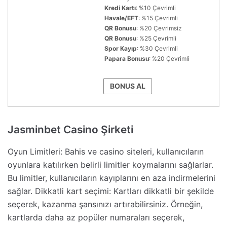
Kredi Kartı
: %10 Çevrimli
Havale/EFT
: %15 Çevrimli
QR Bonusu
: %20 Çevrimsiz
QR Bonusu
: %25 Çevrimli
Spor Kayıp
: %30 Çevrimli
Papara Bonusu
: %20 Çevrimli
BONUS AL
Jasminbet Casino Şirketi
Oyun Limitleri: Bahis ve casino siteleri, kullanıcıların
oyunlara katılırken belirli limitler koymalarını sağlarlar.
Bu limitler, kullanıcıların kayıplarını en aza indirmelerini
sağlar. Dikkatli kart seçimi: Kartları dikkatli bir şekilde
seçerek, kazanma şansınızı artırabilirsiniz. Örneğin,
kartlarda daha az popüler numaraları seçerek,