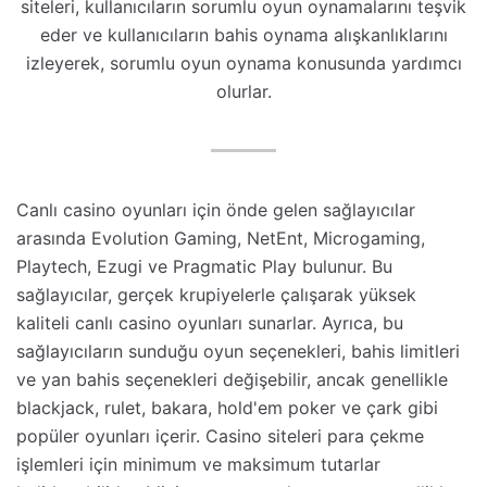
siteleri, kullanıcıların sorumlu oyun oynamalarını teşvik
eder ve kullanıcıların bahis oynama alışkanlıklarını
izleyerek, sorumlu oyun oynama konusunda yardımcı
olurlar.
Canlı casino oyunları için önde gelen sağlayıcılar
arasında Evolution Gaming, NetEnt, Microgaming,
Playtech, Ezugi ve Pragmatic Play bulunur. Bu
sağlayıcılar, gerçek krupiyelerle çalışarak yüksek
kaliteli canlı casino oyunları sunarlar. Ayrıca, bu
sağlayıcıların sunduğu oyun seçenekleri, bahis limitleri
ve yan bahis seçenekleri değişebilir, ancak genellikle
blackjack, rulet, bakara, hold'em poker ve çark gibi
popüler oyunları içerir. Casino siteleri para çekme
işlemleri için minimum ve maksimum tutarlar