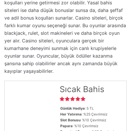
koşulları yerine getirmesi zor olabilir. Yasal bahis
siteleri ise daha düşük bonuslar sunsa da, daha şeffaf
ve adil bonus koşulları sunarlar. Casino siteleri, birçok
farklı kumar oyunu seçeneği sunar. Bu oyunlar arasında
blackjack, rulet, slot makineleri ve daha birçok oyun
yer alır. Casino siteleri, oyunculara gerçek bir
kumarhane deneyimi sunmak için canlı krupiyelerle
oyunlar sunar. Oyuncular, büyük ödüller kazanma
şansına sahip olabilirler ancak aynı zamanda büyük
kayıplar yaşayabilirler.
Sıcak Bahis
Günlük Hediye
: 5 TL
Her Yatırıma
: %25 Çevrimsiz
Slot Bonusu
: %10 Çevrimsiz
Papara
: %10 Çevrimsiz