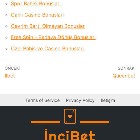
Spor Bahisi Bonusları
Canlı Casino Bonusları
Çevrim Şartı Olmayan Bonuslar
Free Spin - Bedava Dönüş Bonusları
Özel Bahis ve Casino Bonusları
ÖNCEKI
SONRAKI
Ilbet
Queenbet
Terms of Service
Privacy Policy
İletişim