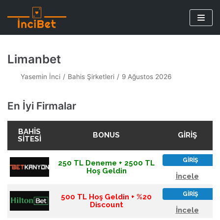
İçeriğe
geç
Limanbet
Yasemin İnci
Bahis Şirketleri
9 Ağustos 2026
En İyi Firmalar