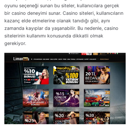
oyunu seçeneği sunan bu siteler, kullanıcılara gerçek
bir casino deneyimi sunar. Casino siteleri, kullanıcıların
kazanç elde etmelerine olanak tanıdığı gibi, aynı
zamanda kayıplar da yaşanabilir. Bu nedenle, casino
sitelerinin kullanımı konusunda dikkatli olmak
gerekiyor.