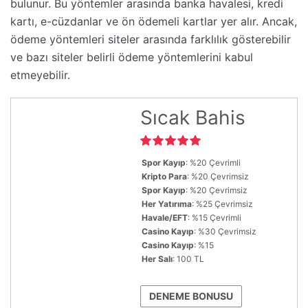
bulunur. Bu yöntemler arasında banka havalesi, kredi
kartı, e-cüzdanlar ve ön ödemeli kartlar yer alır. Ancak,
ödeme yöntemleri siteler arasında farklılık gösterebilir
ve bazı siteler belirli ödeme yöntemlerini kabul
etmeyebilir.
Sıcak Bahis
Spor Kayıp
: %20 Çevrimli
Kripto Para
: %20 Çevrimsiz
Spor Kayıp
: %20 Çevrimsiz
Her Yatırıma
: %25 Çevrimsiz
Havale/EFT
: %15 Çevrimli
Casino Kayıp
: %30 Çevrimsiz
Casino Kayıp
: %15
Her Salı
: 100 TL
DENEME BONUSU