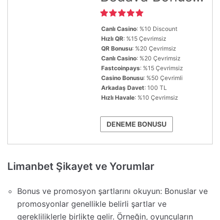
Canlı Casino
: %10 Discount
Hızlı QR
: %15 Çevrimsiz
QR Bonusu
: %20 Çevrimsiz
Canlı Casino
: %20 Çevrimsiz
Fastcoinpays
: %15 Çevrimsiz
Casino Bonusu
: %50 Çevrimli
Arkadaş Davet
: 100 TL
Hızlı Havale
: %10 Çevrimsiz
DENEME BONUSU
Limanbet Şikayet ve Yorumlar
Bonus ve promosyon şartlarını okuyun: Bonuslar ve
promosyonlar genellikle belirli şartlar ve
gerekliliklerle birlikte gelir. Örneğin, oyuncuların