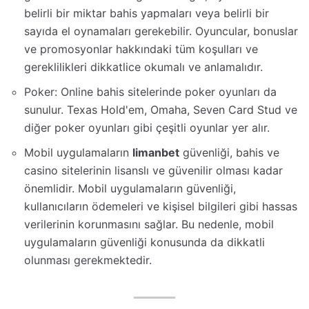
belirli bir miktar bahis yapmaları veya belirli bir
sayıda el oynamaları gerekebilir. Oyuncular, bonuslar
ve promosyonlar hakkındaki tüm koşulları ve
gereklilikleri dikkatlice okumalı ve anlamalıdır.
Poker: Online bahis sitelerinde poker oyunları da
sunulur. Texas Hold'em, Omaha, Seven Card Stud ve
diğer poker oyunları gibi çeşitli oyunlar yer alır.
Mobil uygulamaların
limanbet
güvenliği, bahis ve
casino sitelerinin lisanslı ve güvenilir olması kadar
önemlidir. Mobil uygulamaların güvenliği,
kullanıcıların ödemeleri ve kişisel bilgileri gibi hassas
verilerinin korunmasını sağlar. Bu nedenle, mobil
uygulamaların güvenliği konusunda da dikkatli
olunması gerekmektedir.