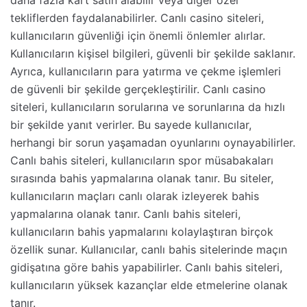
tekliflerden faydalanabilirler. Canlı casino siteleri,
kullanıcıların güvenliği için önemli önlemler alırlar.
Kullanıcıların kişisel bilgileri, güvenli bir şekilde saklanır.
Ayrıca, kullanıcıların para yatırma ve çekme işlemleri
de güvenli bir şekilde gerçekleştirilir. Canlı casino
siteleri, kullanıcıların sorularına ve sorunlarına da hızlı
bir şekilde yanıt verirler. Bu sayede kullanıcılar,
herhangi bir sorun yaşamadan oyunlarını oynayabilirler.
Canlı bahis siteleri, kullanıcıların spor müsabakaları
sırasında bahis yapmalarına olanak tanır. Bu siteler,
kullanıcıların maçları canlı olarak izleyerek bahis
yapmalarına olanak tanır. Canlı bahis siteleri,
kullanıcıların bahis yapmalarını kolaylaştıran birçok
özellik sunar. Kullanıcılar, canlı bahis sitelerinde maçın
gidişatına göre bahis yapabilirler. Canlı bahis siteleri,
kullanıcıların yüksek kazançlar elde etmelerine olanak
tanır.