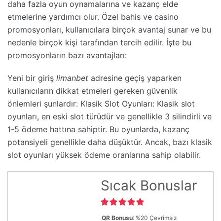
daha fazla oyun oynamalarına ve kazanç elde
etmelerine yardımcı olur. Özel bahis ve casino
promosyonları, kullanıcılara birçok avantaj sunar ve bu
nedenle birçok kişi tarafından tercih edilir. İşte bu
promosyonların bazı avantajları:
Yeni bir giriş
limanbet
adresine geçiş yaparken
kullanıcıların dikkat etmeleri gereken güvenlik
önlemleri şunlardır: Klasik Slot Oyunları: Klasik slot
oyunları, en eski slot türüdür ve genellikle 3 silindirli ve
1-5 ödeme hattına sahiptir. Bu oyunlarda, kazanç
potansiyeli genellikle daha düşüktür. Ancak, bazı klasik
slot oyunları yüksek ödeme oranlarına sahip olabilir.
Sıcak Bonuslar
QR Bonusu
: %20 Çevrimsiz