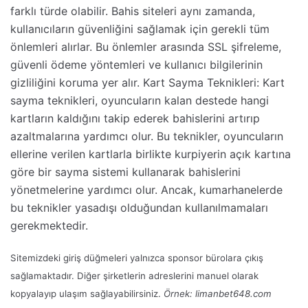
farklı türde olabilir. Bahis siteleri aynı zamanda,
kullanıcıların güvenliğini sağlamak için gerekli tüm
önlemleri alırlar. Bu önlemler arasında SSL şifreleme,
güvenli ödeme yöntemleri ve kullanıcı bilgilerinin
gizliliğini koruma yer alır. Kart Sayma Teknikleri: Kart
sayma teknikleri, oyuncuların kalan destede hangi
kartların kaldığını takip ederek bahislerini artırıp
azaltmalarına yardımcı olur. Bu teknikler, oyuncuların
ellerine verilen kartlarla birlikte kurpiyerin açık kartına
göre bir sayma sistemi kullanarak bahislerini
yönetmelerine yardımcı olur. Ancak, kumarhanelerde
bu teknikler yasadışı olduğundan kullanılmamaları
gerekmektedir.
Sitemizdeki giriş düğmeleri yalnızca sponsor bürolara çıkış
sağlamaktadır. Diğer şirketlerin adreslerini manuel olarak
kopyalayıp ulaşım sağlayabilirsiniz.
Örnek: limanbet648.com