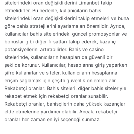
sitelerindeki oran değişikliklerini Limanbet takip
etmelidirler. Bu nedenle, kullanıcıların bahis
sitelerindeki oran değişikliklerini takip etmeleri ve buna
göre bahis stratejilerini ayarlamaları önemlidir. Ayrıca,
kullanıcılar bahis sitelerindeki güncel promosyonlar ve
bonuslar gibi diğer fırsatları takip ederek, kazanç
potansiyellerini artırabilirler. Bahis ve casino
sitelerinde, kullanıcıların hesapları da güvenli bir
şekilde korunur. Kullanıcılar, hesaplarına giriş yaparken
şifre kullanırlar ve siteler, kullanıcıların hesaplarına
erişim sağlamak için çeşitli güvenlik önlemleri alır.
Rekabetçi oranlar: Bahis siteleri, diğer bahis siteleriyle
rekabet etmek için rekabetçi oranlar sunabilir.
Rekabetçi oranlar, bahisçilerin daha yüksek kazançlar
elde etmelerine yardımcı olabilir. Ancak, rekabetçi
oranlar her zaman en iyi seçeneği sunmaz.