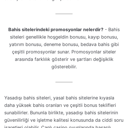
Bahis sitelerindeki promosyonlar nelerdir?
- Bahis
siteleri genellikle hoşgeldin bonusu, kayıp bonusu,
yatırım bonusu, deneme bonusu, bedava bahis gibi
çeşitli promosyonlar sunar. Promosyonlar siteler
arasında farklılık gösterir ve şartları değişiklik
gösterebilir.
Yasadışı bahis siteleri, yasal bahis sitelerine kıyasla
daha yüksek bahis oranları ve çeşitli bonus teklifleri
sunabilirler. Bununla birlikte, yasadışı bahis sitelerinin
güvenilirliği ve işletme kalitesi konusunda da ciddi soru
işaretleri olabilir. Canlı casino oyunlarında başarılı