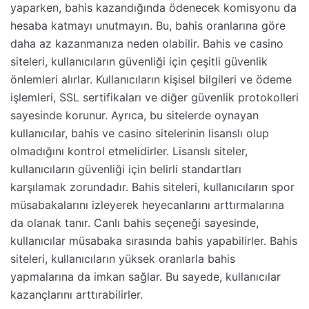
yaparken, bahis kazandığında ödenecek komisyonu da
hesaba katmayı unutmayın. Bu, bahis oranlarına göre
daha az kazanmanıza neden olabilir. Bahis ve casino
siteleri, kullanıcıların güvenliği için çeşitli güvenlik
önlemleri alırlar. Kullanıcıların kişisel bilgileri ve ödeme
işlemleri, SSL sertifikaları ve diğer güvenlik protokolleri
sayesinde korunur. Ayrıca, bu sitelerde oynayan
kullanıcılar, bahis ve casino sitelerinin lisanslı olup
olmadığını kontrol etmelidirler. Lisanslı siteler,
kullanıcıların güvenliği için belirli standartları
karşılamak zorundadır. Bahis siteleri, kullanıcıların spor
müsabakalarını izleyerek heyecanlarını arttırmalarına
da olanak tanır. Canlı bahis seçeneği sayesinde,
kullanıcılar müsabaka sırasında bahis yapabilirler. Bahis
siteleri, kullanıcıların yüksek oranlarla bahis
yapmalarına da imkan sağlar. Bu sayede, kullanıcılar
kazançlarını arttırabilirler.