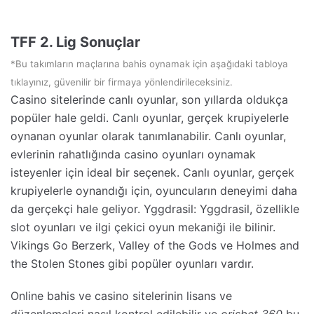
TFF 2. Lig Sonuçlar
*Bu takımların maçlarına bahis oynamak için aşağıdaki tabloya
tıklayınız, güvenilir bir firmaya yönlendirileceksiniz.
Casino sitelerinde canlı oyunlar, son yıllarda oldukça
popüler hale geldi. Canlı oyunlar, gerçek krupiyelerle
oynanan oyunlar olarak tanımlanabilir. Canlı oyunlar,
evlerinin rahatlığında casino oyunları oynamak
isteyenler için ideal bir seçenek. Canlı oyunlar, gerçek
krupiyelerle oynandığı için, oyuncuların deneyimi daha
da gerçekçi hale geliyor. Yggdrasil: Yggdrasil, özellikle
slot oyunları ve ilgi çekici oyun mekaniği ile bilinir.
Vikings Go Berzerk, Valley of the Gods ve Holmes and
the Stolen Stones gibi popüler oyunları vardır.
Online bahis ve casino sitelerinin lisans ve