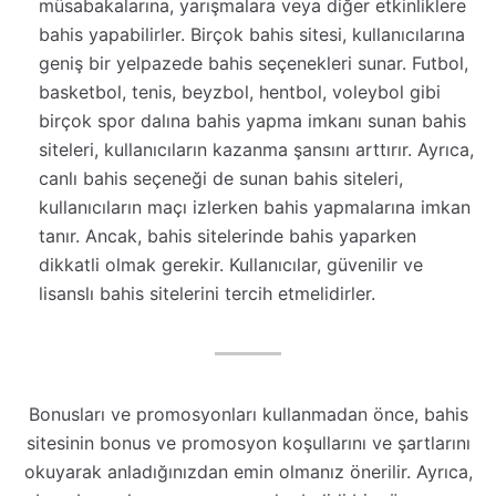
müsabakalarına, yarışmalara veya diğer etkinliklere
bahis yapabilirler. Birçok bahis sitesi, kullanıcılarına
geniş bir yelpazede bahis seçenekleri sunar. Futbol,
basketbol, tenis, beyzbol, hentbol, voleybol gibi
birçok spor dalına bahis yapma imkanı sunan bahis
siteleri, kullanıcıların kazanma şansını arttırır. Ayrıca,
canlı bahis seçeneği de sunan bahis siteleri,
kullanıcıların maçı izlerken bahis yapmalarına imkan
tanır. Ancak, bahis sitelerinde bahis yaparken
dikkatli olmak gerekir. Kullanıcılar, güvenilir ve
lisanslı bahis sitelerini tercih etmelidirler.
Bonusları ve promosyonları kullanmadan önce, bahis
sitesinin bonus ve promosyon koşullarını ve şartlarını
okuyarak anladığınızdan emin olmanız önerilir. Ayrıca,