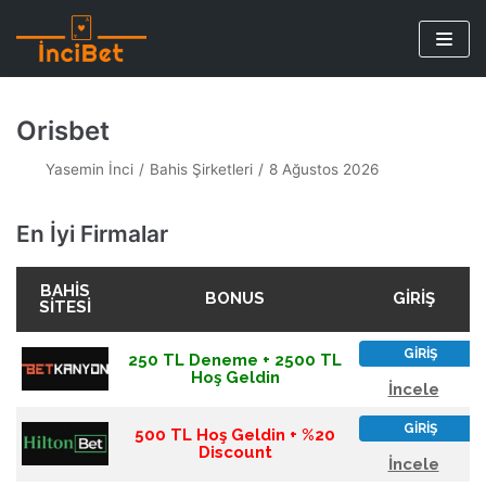
İçeriğe
geç
Orisbet
Yasemin İnci
Bahis Şirketleri
8 Ağustos 2026
En İyi Firmalar