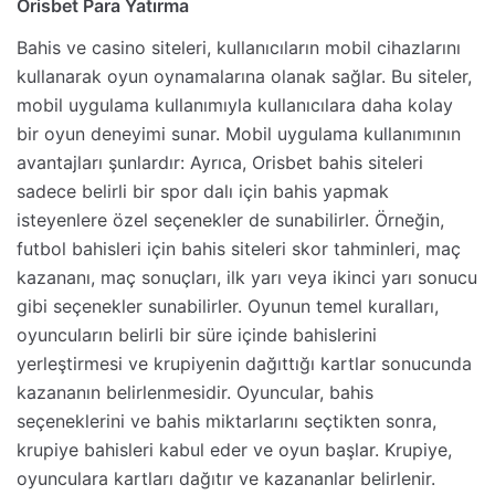
Orisbet Para Yatırma
Bahis ve casino siteleri, kullanıcıların mobil cihazlarını
kullanarak oyun oynamalarına olanak sağlar. Bu siteler,
mobil uygulama kullanımıyla kullanıcılara daha kolay
bir oyun deneyimi sunar. Mobil uygulama kullanımının
avantajları şunlardır: Ayrıca, Orisbet bahis siteleri
sadece belirli bir spor dalı için bahis yapmak
isteyenlere özel seçenekler de sunabilirler. Örneğin,
futbol bahisleri için bahis siteleri skor tahminleri, maç
kazananı, maç sonuçları, ilk yarı veya ikinci yarı sonucu
gibi seçenekler sunabilirler. Oyunun temel kuralları,
oyuncuların belirli bir süre içinde bahislerini
yerleştirmesi ve krupiyenin dağıttığı kartlar sonucunda
kazananın belirlenmesidir. Oyuncular, bahis
seçeneklerini ve bahis miktarlarını seçtikten sonra,
krupiye bahisleri kabul eder ve oyun başlar. Krupiye,
oyunculara kartları dağıtır ve kazananlar belirlenir.