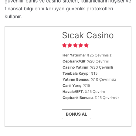
güvenilir bahis ve casino siteleri, kullanıcıların kişisel ve
finansal bilgilerini koruyan güvenlik protokolleri
kullanır.
Sıcak Casino
Her Yatırıma
: %25 Çevrimsiz
Cepbank/QR
: %20 Çevrimli
Casino Yatırım
: %30 Çevrimli
Tombala Kayıp
: %15
Yatırım Bonusu
: %10 Çevrimsiz
Canlı Yarış
: %15
Havale/EFT
: %15 Çevrimli
Cepbank Bonusu
: %25 Çevrimsiz
BONUS AL