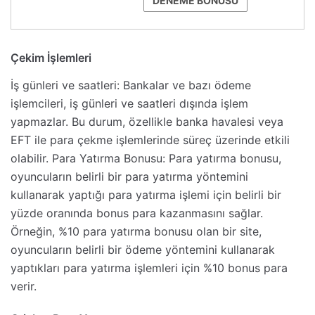
DENEME BONUSU
Çekim İşlemleri
İş günleri ve saatleri: Bankalar ve bazı ödeme
işlemcileri, iş günleri ve saatleri dışında işlem
yapmazlar. Bu durum, özellikle banka havalesi veya
EFT ile para çekme işlemlerinde süreç üzerinde etkili
olabilir. Para Yatırma Bonusu: Para yatırma bonusu,
oyuncuların belirli bir para yatırma yöntemini
kullanarak yaptığı para yatırma işlemi için belirli bir
yüzde oranında bonus para kazanmasını sağlar.
Örneğin, %10 para yatırma bonusu olan bir site,
oyuncuların belirli bir ödeme yöntemini kullanarak
yaptıkları para yatırma işlemleri için %10 bonus para
verir.