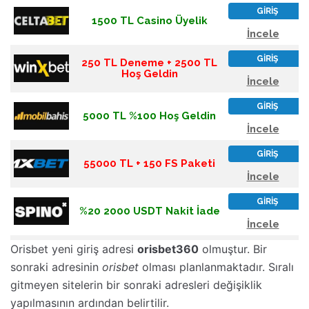
Orisbet yeni giriş adresi
orisbet360
olmuştur. Bir
sonraki adresinin
orisbet
olması planlanmaktadır. Sıralı
gitmeyen sitelerin bir sonraki adresleri değişiklik
yapılmasının ardından belirtilir.