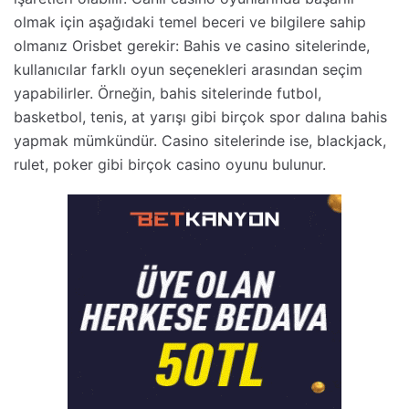
olmak için aşağıdaki temel beceri ve bilgilere sahip
olmanız Orisbet gerekir: Bahis ve casino sitelerinde,
kullanıcılar farklı oyun seçenekleri arasından seçim
yapabilirler. Örneğin, bahis sitelerinde futbol,
basketbol, tenis, at yarışı gibi birçok spor dalına bahis
yapmak mümkündür. Casino sitelerinde ise, blackjack,
rulet, poker gibi birçok casino oyunu bulunur.