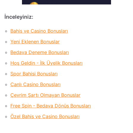
İnceleyiniz:
Bahis ve Casino Bonusları
Yeni Eklenen Bonuslar
Bedava Deneme Bonusları
Hoş Geldin - İlk Üyelik Bonusları
Spor Bahisi Bonusları
Canlı Casino Bonusları
Çevrim Şartı Olmayan Bonuslar
Free Spin - Bedava Dönüş Bonusları
Özel Bahis ve Casino Bonusları