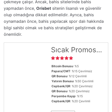
çekmeye çalışır. Ancak, bahis sitelerinde bahis
yapmadan önce,
Orisbet
sitenin lisanslı ve güvenilir
olup olmadığına dikkat edilmelidir. Ayrıca, bahis
oynamadan önce, bahis yapılacak spor dalı hakkında
bilgi sahibi olmak ve bahis stratejileri geliştirmek de
önemlidir.
Sıcak Promosyonlar
Bitcoin Bonusu
: %5
Papara/CMT
: %15 Çevrimsiz
QR Bonusu
: %12 Çevrimli
Yatırım Bonusu
: %50 Çevrimli
Cepbank/QR
: %20 Çevrimsiz
QR Bonusu
: %20 Çevrimsiz
Perşembe Kayıp
: %15
Cepbank/QR
: %20 Çevrimli