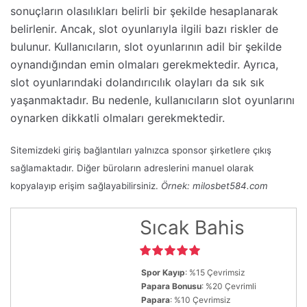
sonuçların olasılıkları belirli bir şekilde hesaplanarak
belirlenir. Ancak, slot oyunlarıyla ilgili bazı riskler de
bulunur. Kullanıcıların, slot oyunlarının adil bir şekilde
oynandığından emin olmaları gerekmektedir. Ayrıca,
slot oyunlarındaki dolandırıcılık olayları da sık sık
yaşanmaktadır. Bu nedenle, kullanıcıların slot oyunlarını
oynarken dikkatli olmaları gerekmektedir.
Sitemizdeki giriş bağlantıları yalnızca sponsor şirketlere çıkış
sağlamaktadır. Diğer büroların adreslerini manuel olarak
kopyalayıp erişim sağlayabilirsiniz.
Örnek: milosbet584.com
Sıcak Bahis
Spor Kayıp
: %15 Çevrimsiz
Papara Bonusu
: %20 Çevrimli
Papara
: %10 Çevrimsiz