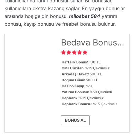
kullanıcılarına farklı bonuslar sunar. Bu bonuslar,
kullanıcılara ekstra kazanç sağlar. En yaygın bonuslar
arasında hoş geldin bonusu,
milosbet 584
yatırım
bonusu, kayıp bonusu ve freebet bonusu bulunur.
Bedava Bonuslar
Haftalık Bonus
: 100 TL
CMTCüzdan
: %15 Çevrimsiz
Arkadaş Davet
: 500 TL
Doğum Günü
: 500 TL
Casino Kayıp
: %20
Yatırım Bonusu
: %50 Çevrimli
Cepbank
: %15 Çevrimsiz
Cepbank Bonusu
: %15 Çevrimsiz
BONUS AL