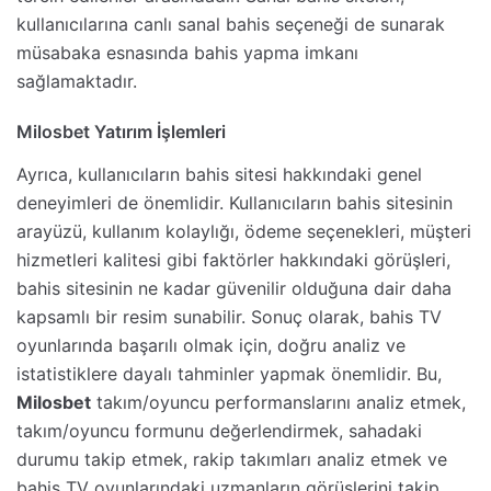
kullanıcılarına canlı sanal bahis seçeneği de sunarak
müsabaka esnasında bahis yapma imkanı
sağlamaktadır.
Milosbet Yatırım İşlemleri
Ayrıca, kullanıcıların bahis sitesi hakkındaki genel
deneyimleri de önemlidir. Kullanıcıların bahis sitesinin
arayüzü, kullanım kolaylığı, ödeme seçenekleri, müşteri
hizmetleri kalitesi gibi faktörler hakkındaki görüşleri,
bahis sitesinin ne kadar güvenilir olduğuna dair daha
kapsamlı bir resim sunabilir. Sonuç olarak, bahis TV
oyunlarında başarılı olmak için, doğru analiz ve
istatistiklere dayalı tahminler yapmak önemlidir. Bu,
Milosbet
takım/oyuncu performanslarını analiz etmek,
takım/oyuncu formunu değerlendirmek, sahadaki
durumu takip etmek, rakip takımları analiz etmek ve
bahis TV oyunlarındaki uzmanların görüşlerini takip