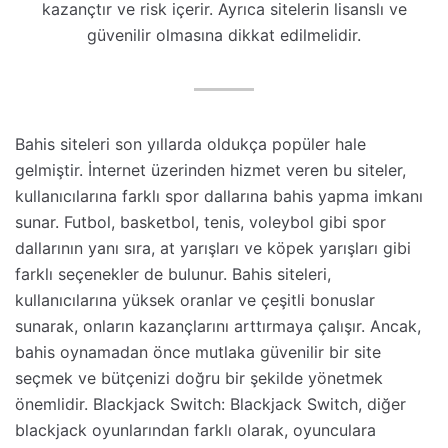
kazançtır ve risk içerir. Ayrıca sitelerin lisanslı ve
güvenilir olmasına dikkat edilmelidir.
Bahis siteleri son yıllarda oldukça popüler hale
gelmiştir. İnternet üzerinden hizmet veren bu siteler,
kullanıcılarına farklı spor dallarına bahis yapma imkanı
sunar. Futbol, basketbol, tenis, voleybol gibi spor
dallarının yanı sıra, at yarışları ve köpek yarışları gibi
farklı seçenekler de bulunur. Bahis siteleri,
kullanıcılarına yüksek oranlar ve çeşitli bonuslar
sunarak, onların kazançlarını arttırmaya çalışır. Ancak,
bahis oynamadan önce mutlaka güvenilir bir site
seçmek ve bütçenizi doğru bir şekilde yönetmek
önemlidir. Blackjack Switch: Blackjack Switch, diğer
blackjack oyunlarından farklı olarak, oyunculara