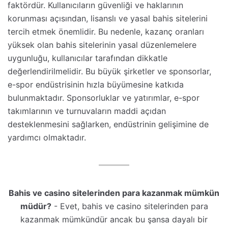
faktördür. Kullanıcıların güvenliği ve haklarının
korunması açısından, lisanslı ve yasal bahis sitelerini
tercih etmek önemlidir. Bu nedenle, kazanç oranları
yüksek olan bahis sitelerinin yasal düzenlemelere
uygunluğu, kullanıcılar tarafından dikkatle
değerlendirilmelidir. Bu büyük şirketler ve sponsorlar,
e-spor endüstrisinin hızla büyümesine katkıda
bulunmaktadır. Sponsorluklar ve yatırımlar, e-spor
takımlarının ve turnuvaların maddi açıdan
desteklenmesini sağlarken, endüstrinin gelişimine de
yardımcı olmaktadır.
Bahis ve casino sitelerinden para kazanmak mümkün
müdür?
- Evet, bahis ve casino sitelerinden para
kazanmak mümkündür ancak bu şansa dayalı bir