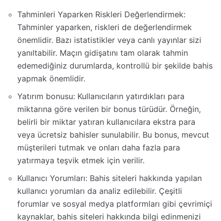
Tahminleri Yaparken Riskleri Değerlendirmek:
Tahminler yaparken, riskleri de değerlendirmek
önemlidir. Bazı istatistikler veya canlı yayınlar sizi
yanıltabilir. Maçın gidişatını tam olarak tahmin
edemediğiniz durumlarda, kontrollü bir şekilde bahis
yapmak önemlidir.
Yatırım bonusu: Kullanıcıların yatırdıkları para
miktarına göre verilen bir bonus türüdür. Örneğin,
belirli bir miktar yatıran kullanıcılara ekstra para
veya ücretsiz bahisler sunulabilir. Bu bonus, mevcut
müşterileri tutmak ve onları daha fazla para
yatırmaya teşvik etmek için verilir.
Kullanıcı Yorumları: Bahis siteleri hakkında yapılan
kullanıcı yorumları da analiz edilebilir. Çeşitli
forumlar ve sosyal medya platformları gibi çevrimiçi
kaynaklar, bahis siteleri hakkında bilgi edinmenizi