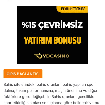
GIRIŞ BAĞLANTISI
Bahis sitelerindeki bahis oranları, bahis yapılan spor
dalına, takım performansına, maçın önemine ve diğer
faktörlere göre değişebilir. Bahis oranları, genellikle
spor etkinliğinin olası sonuçlarına göre belirlenir ve bu