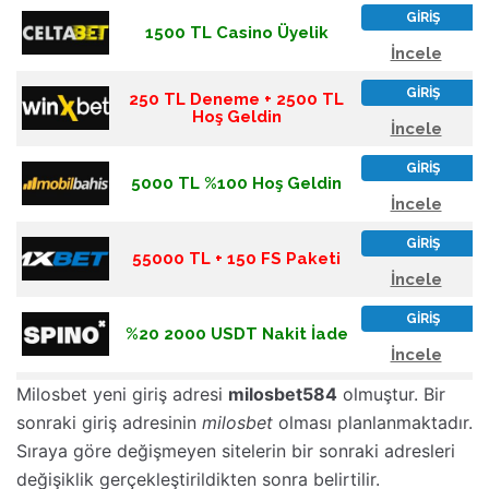
Milosbet yeni giriş adresi
milosbet584
olmuştur. Bir
sonraki giriş adresinin
milosbet
olması planlanmaktadır.
Sıraya göre değişmeyen sitelerin bir sonraki adresleri
değişiklik gerçekleştirildikten sonra belirtilir.