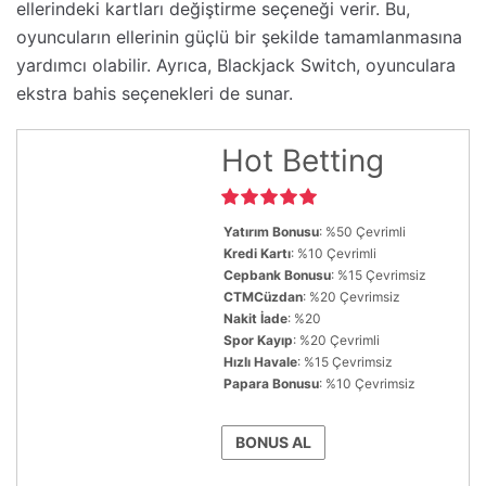
ellerindeki kartları değiştirme seçeneği verir. Bu,
oyuncuların ellerinin güçlü bir şekilde tamamlanmasına
yardımcı olabilir. Ayrıca, Blackjack Switch, oyunculara
ekstra bahis seçenekleri de sunar.
Hot Betting
Yatırım Bonusu
: %50 Çevrimli
Kredi Kartı
: %10 Çevrimli
Cepbank Bonusu
: %15 Çevrimsiz
CTMCüzdan
: %20 Çevrimsiz
Nakit İade
: %20
Spor Kayıp
: %20 Çevrimli
Hızlı Havale
: %15 Çevrimsiz
Papara Bonusu
: %10 Çevrimsiz
BONUS AL