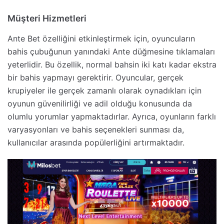
Müşteri Hizmetleri
Ante Bet özelliğini etkinleştirmek için, oyuncuların
bahis çubuğunun yanındaki Ante düğmesine tıklamaları
yeterlidir. Bu özellik, normal bahsin iki katı kadar ekstra
bir bahis yapmayı gerektirir. Oyuncular, gerçek
krupiyeler ile gerçek zamanlı olarak oynadıkları için
oyunun güvenilirliği ve adil olduğu konusunda da
olumlu yorumlar yapmaktadırlar. Ayrıca, oyunların farklı
varyasyonları ve bahis seçenekleri sunması da,
kullanıcılar arasında popülerliğini artırmaktadır.